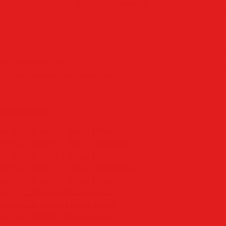
Скачать с Torbobit.net
вил
:
SamDel
(03.07.2026)
ager
,
закачек
,
менеджер
|
Рейтинг
:
0.0
/
0
атериалы:
r 6.43 Build 7 + Retail [Multi/Rus]
r 6.43 Build 6 + Retail [Multi/Rus]
r 6.43 Build 5 + Retail [Multi/Rus]
r 6.43 Build 3 + Retail [Multi/Rus]
r 6.43 Build 1 + Retail [Multi/Rus]
r 6.42 Build 63 Final + Retail
r 6.42 Build 62 Final + Retail
r 6.42 Build 61 Final + Retail