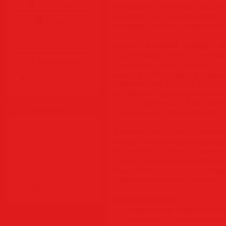
Аудиокниги
скачивание нескольких частей,
звонилка для соединения по ра
Разное
очередей закачки, авторизации
Журналы
Internet Download Manager
им
поддерживает прокси-сервер
Видеоуроки
с файлами cookie, загрузку с 
аудио и MPEG-видео и поддер
Все для Photoshop
браузеры как Microsoft Interne
Вы можете также перетаскивать 
может подключить Ваш модем 
Статистика
соединение и даже выключить 
В отличие от других ускорителе
Manager сегментирует загружа
многократно использует имеющ
лучших скоростных характерист
Когда IDM запущен, он отобр
правой кнопки мыши на иконке.
Особенности IDM:
— Динамическая сегментация фа
— Многократное использовани