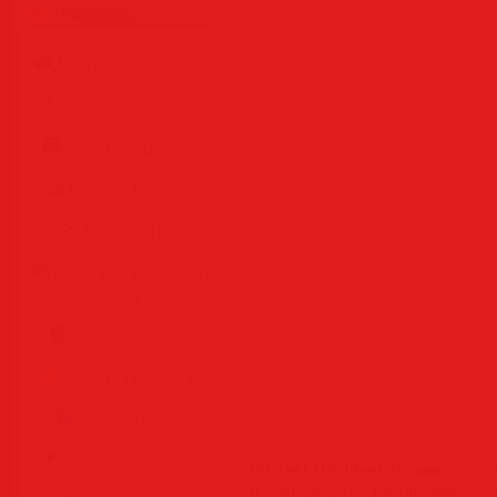
Разделы
Программы • Coфт
Музыка MP3 • Flac
Фильмы • Видео
Клипы • Ролики
Игры на ПК
Обои для рабочего
стола
Cкринсейверы
Юмор • Приколы
Книги • Чтиво
Все для мобилы
Internet Download Manager
— это
и загрузку по расписанию. Р