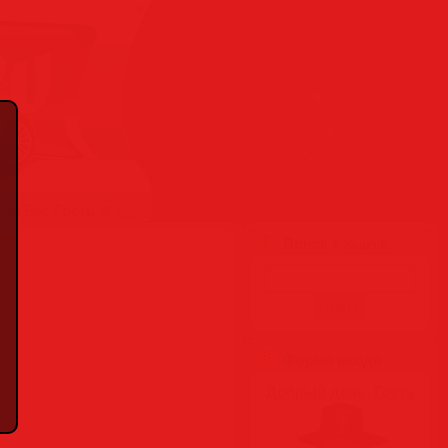
Гость
вую Вас
❋
RSS
Поиск ♦ Search
Форма входа
Добрый день, Гость