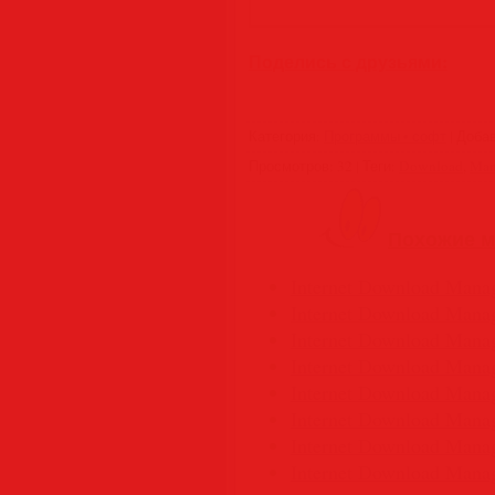
Поделись с друзьями:
Категория
:
Программы • софт
|
Доба
Просмотров
:
32
|
Теги
:
Download
,
Man
Похожие м
Internet Download Manage
Internet Download Manage
Internet Download Manage
Internet Download Manage
Internet Download Manage
Internet Download Manage
Internet Download Manage
Internet Download Manage