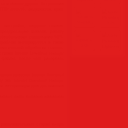
та и многое другое. Встроенная
P protocols, редиректов, куки,
астройке, загрузке скинов,
ереадресацию файлов, работу
, обрабатывает содержание MP3-
роблем интегрируется в такие
втоматической обработки ссылок.
роки. Internet Download Manager
 файлы, после чего разорвать
лом загрузки, Internet Download
же, Internet Download Manager
 и авторизации для достижения
 может быть вызвано нажатием
 дополнительных стадий входа