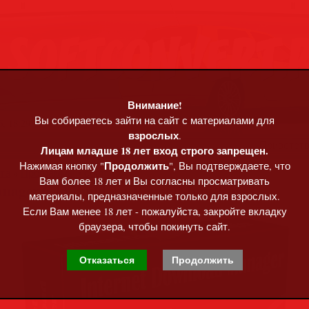
Внимание!
Вы собираетесь зайти на сайт с материалами для
, 18:29
взрослых
.
Приветст
Лицам младше 18 лет вход строго запрещен.
Продолжить
Нажимая кнопку "
", Вы подтверждаете, что
та
»
Программы • софт
Вам более 18 лет и Вы согласны просматривать
ager 6.43 Build 2 + Retail [Multi/Rus]
материалы, предназначенные только для взрослых.
Если Вам менее 18 лет - пожалуйста, закройте вкладку
браузера, чтобы покинуть сайт.
Отказаться
Продолжить