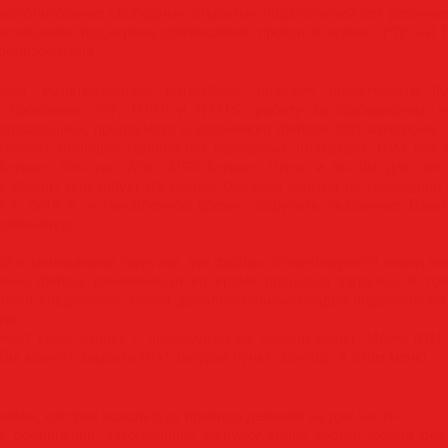
 использование свободных открытых подключений без реконнек
списанию, поддержка файрволлов, прокси и зеркал, FTP and HTT
 пользователя.
еет мультиязычный интерфейс, широкие возможности по н
ы, протоколы FTP, HTTP и HTTPS, работу за файерволом, п
авторизацией, предосмотр содержимого файлов ZIP, категории
живает большое количество серверных платформ. IDM без п
t Explorer, Netscape, AOL, MSN Explorer, Opera, и Mozilla для а
файлы или запускать Internet Download Manager из командной ст
к сети в установленное время, загрузить указанные Вами
компьютер.
й и менеджеров загрузки, где файлы сегментируются перед нача
емые файлы динамически во время процесса загрузки. К тому 
иеся соединения, минуя дополнительные стадии подключения
ик.
ажает свою иконку с пирамидкой на панели задач. Меню IDM
 Вы можете закрыть IDM, выбрав пункт «Выход» в этом меню.
йла, которая использует правило деления на две части
е соединений, закончивших загрузку своих частей файла без