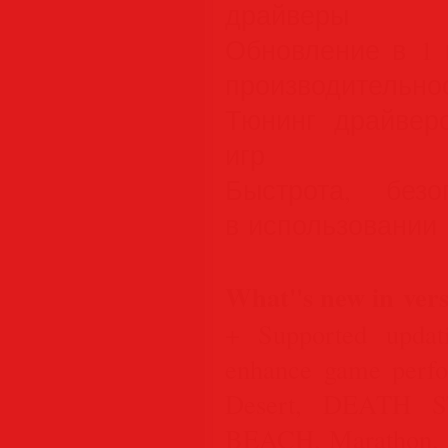
драйверы
Обновление в 1 
производительно
Тюнинг драйвер
игр
Быстрота, без
в использовании
What''s new in vers
+ Supported updat
enhance game perfo
Desert, DEATH
BEACH, Marathon, R