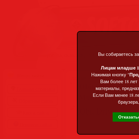
Вы собираетесь за
Суббота, 08.08.2026, 15:30
Лицам младше 18
Про
Нажимая кнопку "
Меню сайта
Главная
»
Статьи
»
Разделы сай
Вам более 18 лет
IObit Driver Booste
материалы, предназ
Главная страница
[Multi/Rus]
Если Вам менее 18 ле
Обратная связь
браузера,
Карта сайта
Отказать
Правила сайта