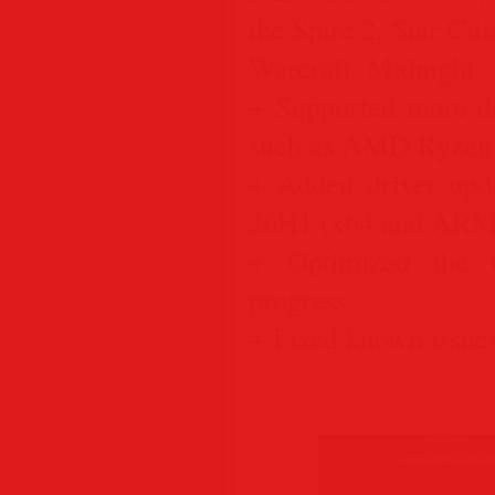
the Spire 2, Star Cit
Warcraft: Midnight
+ Supported more dr
such as AMD Ryzen 
+ Added driver upd
26H1 (x64 and ARM6
+ Optimized the u
progress
+ Fixed known issue