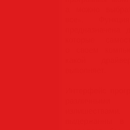
а можно выбра
все». Функц
предназначена д
которые самост
о своем компь
какой драйв
выполняет.
Интерфейс прог
различными
излишествам
выдержанны в 