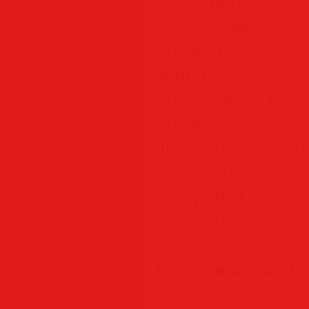
позволяет без 
необходимое дей
драйверов особен
использует посл
игр, так как 
драйвера зна
производительно
того, он специ
настройки др
производительнос
Основные возм
Автоматически 