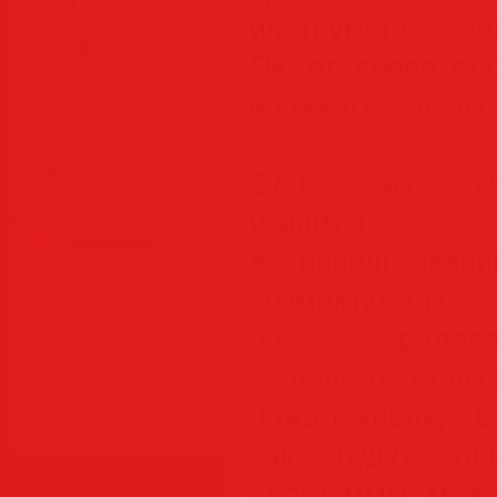
Аудиокниги
инструмент 
Разное
ПК от сбоев обо
Журналы
и сбоев системы.
Видеоуроки
Одно из гла
Все для Photoshop
утилиты —
Статистика
в использован
возможностя
на рядовог
в пользователь
нажать кнопку «С
как будут обн
программы можн