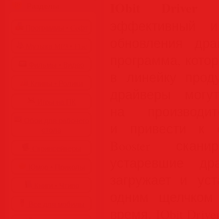
IObit Driver 
Разделы
эффективный и
Программы • Coфт
обновления др
Музыка MP3 • Flac
программа, кото
Фильмы • Видео
в линейку проду
Клипы • Ролики
драйверы могу
Игры на ПК
на производит
Обои для рабочего
и привести к с
стола
Booster скан
Cкринсейверы
устаревшие дра
Юмор • Приколы
загружает и уст
Книги • Чтиво
одним щелчком
Все для мобилы
время. IObit Driv