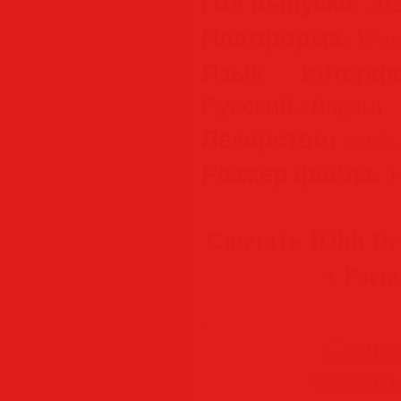
Год выпуска:
202
Платформа:
Wind
Язык интерфе
Русский / English
Лекарство:
crack.d
Размер файла:
1
Скачать IObit Driv
+ Porta
Скачать
Скачать 