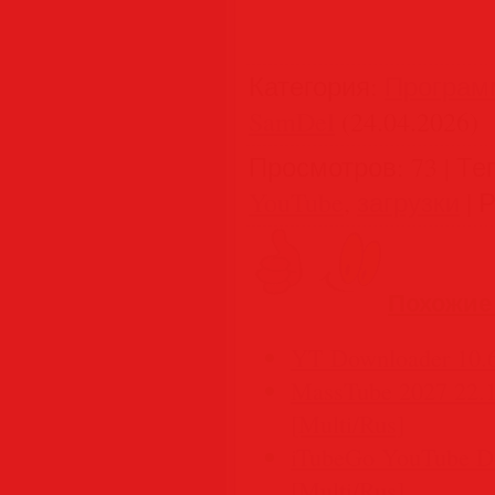
Категория
:
Програм
SamDel
(24.04.2026)
Просмотров
:
73
|
Те
YouTube
,
загрузки
|
Р
Похожие
YT Downloader 10.6
MassTube 2027 22.1.
[Multi/Rus]
iTubeGo YouTube Do
[Multi/Rus]