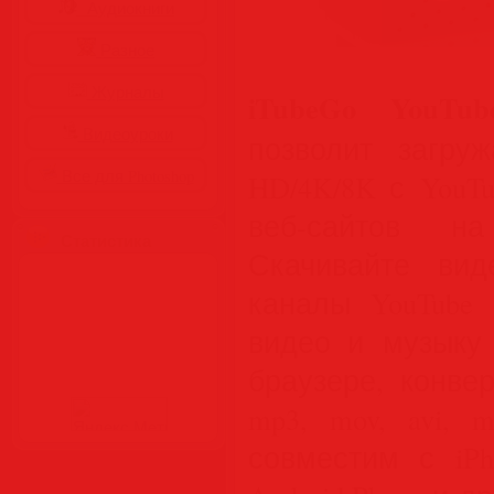
Аудиокниги
Разное
Журналы
iTubeGo YouTub
Видеоуроки
позволит загру
Все для Photoshop
HD/4K/8K с YouT
веб-сайтов на
Статистика
Скачивайте вид
каналы YouTube 
видео и музыку 
браузере, конве
mp3, mov, avi, 
совместим с iPhon