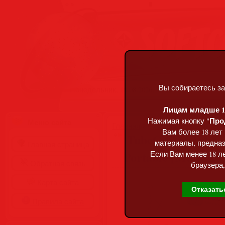
Вы собираетесь за
Понедельник, 10.08.2026, 10:42
Лицам младше 18
Про
Нажимая кнопку "
Меню сайта
Главная
»
Статьи
»
Разделы сай
Вам более 18 лет
iTubeGo YouTube D
материалы, предназ
Главная страница
Portable [Multi/Ru
Если Вам менее 18 ле
Обратная связь
браузера,
Карта сайта
Отказать
Правила сайта