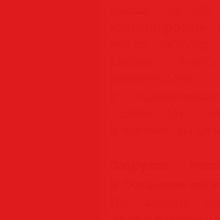
мыши, так что
конвертироват
после загрузки
сайтов. iTube
оригинально
и поддерживае
320kbps Mp3. Н
в высоком разре
Загрузка неск
в большом коли
Вы можете вве
адресов видео ил