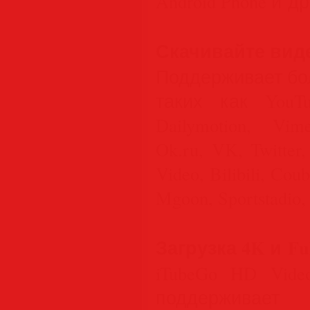
Android Phone и д
Скачивайте виде
Поддерживает бо
таких как YouTub
Dailymotion, Vim
Ok.ru, VK, Twitter
Video, Bilibili, Coub
Mgoon, Sportstadio,
Загрузка 4K и Fu
iTubeGo HD Vide
поддерживает 