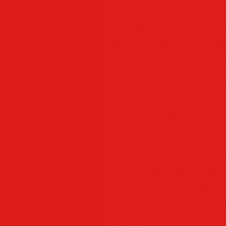
SD и HD видео. 
высокого ка
и конвертирова
Неважно, 720p, 
без каких-либо п
1-Клик для загр
iTubeGo YouTube
скачать все сп
YouTube одним щ
только скопирова
адрес плейлис
от необходимо