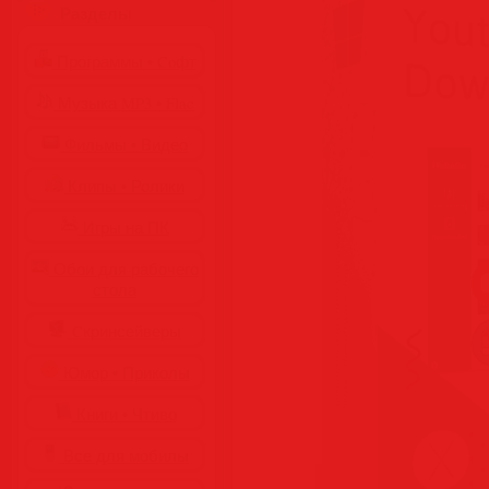
Разделы
Программы • Coфт
Музыка MP3 • Flac
Фильмы • Видео
Клипы • Ролики
Игры на ПК
Обои для рабочего
стола
Cкринсейверы
Юмор • Приколы
Книги • Чтиво
Все для мобилы