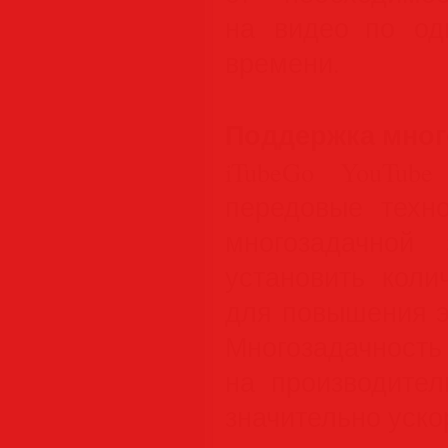
на видео по од
времени.
Поддержка мног
iTubeGo YouTube
передовые техн
многозадачной
установить коли
для повышения э
Многозадач
на производител
значительно ускор