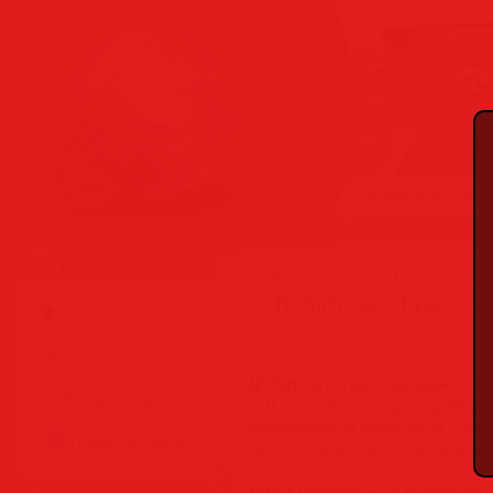
Воскресенье, 09.08
Меню сайта
Главная
»
Статьи
»
Разделы сай
JP Software Take Com
Главная страница
Обратная связь
JP Software Take Command
— гиб
Карта сайта
вам новый подход к работе 
возможностей командной стро
Правила сайта
тысячи новых функций, предост
Take Command
— комбинация ул