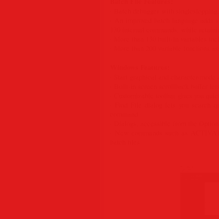
Batch File Features:
· Batch debugger with singlestepping
· An improved batch language adds 
130 internal commands, while retaini
· More than 130 built-in variables in
· More than 200 variable functions as
Windows Features:
· Start graphical and character-mod
· Built-in screen scrollback buffer l
· Customizable toolbar gives you qui
· Find File dialog lets you search
command
· Dialogs, accessible from the Options
· New commands such as ACTIVATE
batch files