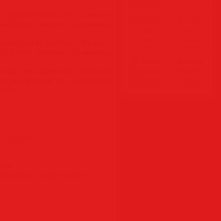
, добавляемого Take Command
вающими окнами переменной
лнительного рабочего Windows-
SOLUTION помогает установить
сных инструментов, включая
а, основанный на популярной
оманд.
of its name
ement
ommands to a single keystroke