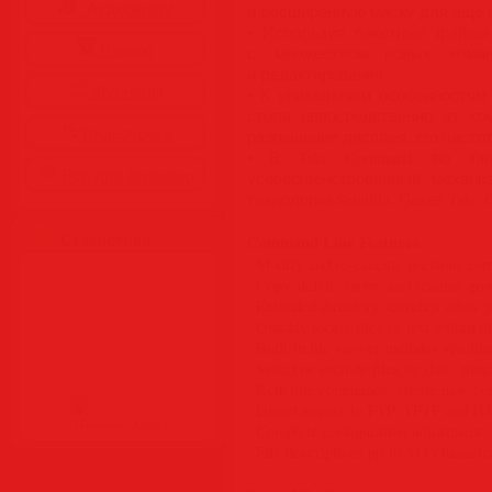
Аудиокниги
и расширенную маску для еще 
• Используя пакетные файлы
Разное
с множеством новых коман
и редактирования.
Журналы
• К уникальным особенностям 
стола непосредственно из ко
Видеоуроки
разрешение дисплея, его частот
• В Take Command, по заяв
Все для Photoshop
усовершенствованный механи
технологии Scintilla. Пакет Ta
Статистика
Command Line Features:
· Modify and re-execute previous co
· Copy, delete, move, and rename group
· Extended directory searches allow 
· Quickly locate files or text within 
· Built-in file viewer includes scrolli
· Select or exclude files by date, tim
· Redefine commands, create new comm
· Direct access to FTP, TFTP and HTT
· Complete configuration adjustment, 
· File descriptions up to 511 character