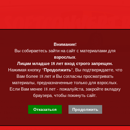
Внимание!
Вы собираетесь зайти на сайт с материалами для
.2026, 12:14
взрослых
.
Приветст
Лицам младше 18 лет вход строго запрещен.
Продолжить
Нажимая кнопку "
", Вы подтверждаете, что
та
»
Программы • софт
Вам более 18 лет и Вы согласны просматривать
mand 35.00.21 + Portable
материалы, предназначенные только для взрослых.
Если Вам менее 18 лет - пожалуйста, закройте вкладку
браузера, чтобы покинуть сайт.
кий в применении инструмент для расширения возможностей к
с командной строкой, предоставляя удобство работы инт
Отказаться
Продолжить
ки. Программа поддерживает существующие команды CMD.EXE и
авляя вам больше возможностей и гибкости.
учшенного командного процессора 4NT (Take Commad) + TCC 