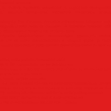
большей гибкости.
 вы будете поражены мощностью и скоростью функционала
д, мощным отладчиком, подсветкой синтаксиса, всплы
продукта Take Command относится возможность создания допо
мандной строки либо из сценария. А полезная команда RE
у обновления и, конечно же, глубину цвета.
лениям разработчиков, интегрировано множество интере
зм для сетевого взаимодействия и мощный редактор текст
ke Command гарантирует эффективное применение самых разных к
mmands with a powerful command line editor
s of files and directories, not just individual ones
you to change to a directory anywhere on your system by entering only part 
files anywhere on your system
ng, search, and print capabilities
e, size, and/or extended wildcards for extraordinary flexibility in file manag
ands and functions for your regular tasks, even assign frequently used c
P (including SSL) directories and files in all file-handling commands
either through interactive dialogs or on the command line
s long provide information that can’t fit in a filename