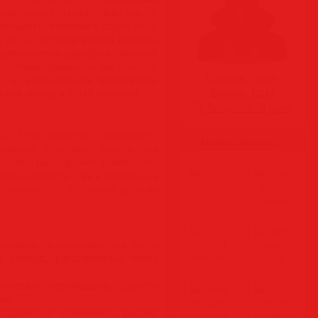
ательных утилит, таких как ftp,
с белыми буковками в стиле DOS-
 пр. в котором можно вводить
переключение шрифтов обычной
ителями терминала как консоль
Группа:
Гости
Т.е. многооконное приложение
Время:
12:14
свой вывод в UNIX консоли.
Ты здесь:
-й день
ta, Se7en более не существует,
Новые файлы
файлов (обычных .cmd и .bat
честве расширения командного
енные скрипты, так и отдельные
ственно, все эти языки должны
 справка, псевдонимы для часто
я команд, расширенный поиск
ировать, перемещать, удалять
ая SSL).
здания и изменения, размер