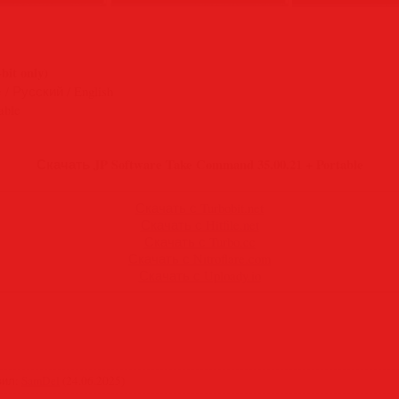
-bit only)
 / Русский / English
able
Скачать JP Software Take Command 35.00.21 + Portable
Скачать с Turbobit.net
Скачать с Hitfile.net
Скачать с Turbo.cc
Скачать с Nitroflare.com
Скачать с Uploady.io
вил
:
SamDel
(24.06.2025)