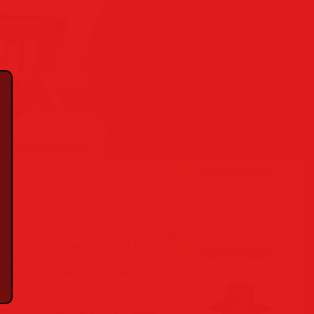
Гость
вую Вас
❋
RSS
Поиск ♦ Search
омандной строки, который дает
Форма входа
ерфейса Windows и множество
 пакетные файлы, и добавляет
Доброе утро, Гость
(GUI-оболочка) + V (программа