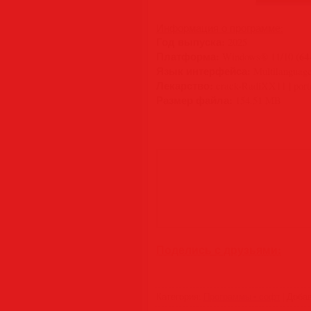
Информация о программе:
Год выпуска:
2025
Платформа:
(64
Windows® 11/10
Язык интерфейса:
Multilanguage
Лекарство:
crack-RadiXX11 | port
Размер файла:
154.51 MB
Поделись с друзьями:
Категория
:
Программы • софт
|
Доба