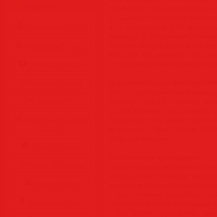
Разделы
просмотра текстовых файлов) + 
tar, zip/unzip, полностью заме
а, а нормальная MDI програм
Программы • Coфт
команды и встроенный файлов
консоли воздействует и на ни
Музыка MP3 • Flac
MS DOS не является, это ско
с графическим интерфейсом в 
Фильмы • Видео
Дополнительная информация
Клипы • Ролики
4NT — альтернативный командны
Игры на ПК
заменён TCC/LE). Может исп
и собственных .btm). Может 
Обои для рабочего
процессора 4NT, может использ
стола
выражения). Также, кроме REX
быть установлены.
Cкринсейверы
Особенности программы:
Юмор • Приколы
• Take Command добавляет таки
используемых команд, мощны
Книги • Чтиво
каталогов, который может пров
• Take Command расширяет фа
Все для мобилы
несколько файлов с помощью од
• Вы можете добавлять или