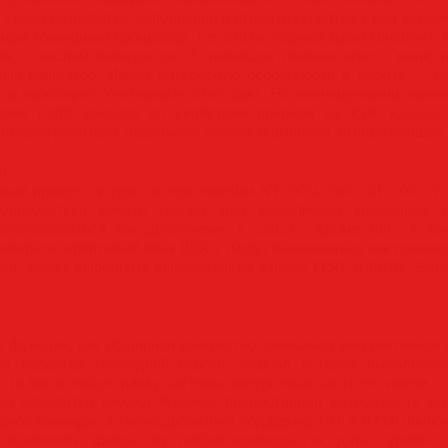
среда разработки, исполнения и отладки скриптов + ряд вспомог
няющая командный процессор. Т.е. это не чёрный экран консоли 
ма, с числом вкладок до 25, имеющая главное окно с меню и
ый навигатор. Имеет интересную особенность в работе — 
х, и наооборот. Учитывайте этот факт. Но полноценными замен
рее UNIX консоль по свойствам похожая на KDE Konsole. 
котором работают отдельные сессии терминала, отображающие 
:
й процессор для систем линейки NT (NT4, 2000, XP, 2003, Vis
ользоваться вместо cmd.exe для выполнения командных 
использоваться как дополнение к cmd.exe. Кроме того, в ка
оваться скриптовый язык REXX (могут выполняться как полноц
X-а, может выполнять выражения на языках PERL и RUBY. Есте
е функции, как обширная контекстно-зависимая интерактивная
й редактор командной строки, журнал истории выполнени
ести вас в любую папку системы, введя лишь часть его имени.
йл обработки команд Windows, предоставляя возможность коп
ной команды, а также добавляет поддержку FTP и HTTP (включ
 исключать файлы из любой команды, их даты, время со