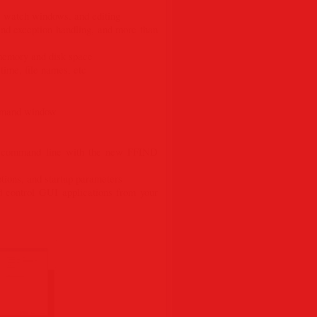
e watch windows, and editing
d exception handling, and more than
e memory and disk space
time, file names, etc
ommand window
the command line with the new FFIND
ptions, and startup parameters
ntrol GUI applications from your