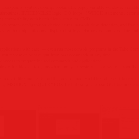
, breakpoints, syntax coloring, bookmarks, popup variable windows, variabl
subroutines, IF/THEN/ELSE logic, DO loops, SWITCH statements, error an
ng compatibility with batch files written for CMD
clude system configuration, device status, network drive detection, and fre
sist with manipulation and display of strings, characters, numbers, date and 
e applications with ease — even run most console programs in the Take C
ets you review or print output from past commands at any time
ck access to frequently used commands and applications
 quickly for files or text, anywhere on your system — or search from 
 and Utilities menus, for editing environment variables, aliases, file descri
, MSGBOX, and QUERYBOX that allow you to use GUI features and co