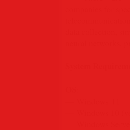
companies for speci
telecommunications,
data collection, si
neural networks, 
System Requirem
OS
:
— Windows 11
— Windows 10 (ve
— Windows Serve