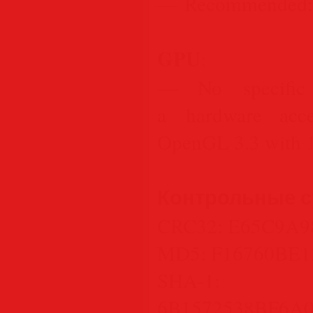
— Recommended:
GPU
:
— No specific 
a hardware acce
OpenGL 3.3 with
Контрольные 
CRC32: E65C9A9
MD5: F16760BE
SHA-1:
6B1572538BF6A