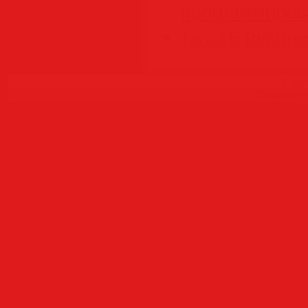
программирова
Java SE Runtime
Copyr
Создать
б