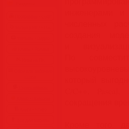
программиров
Разделы
инженерами и
Программы • Coфт
численных расч
Музыка MP3 • Flac
создания мод
Фильмы • Видео
и визуализа
Клипы • Ролики
По совмест
Игры на ПК
высокоуровне
Обои для рабочего
стола
который выгодн
Cкринсейверы
C/C++, Pascal
Юмор • Приколы
сокращения вре
Книги • Чтиво
Все для мобилы
Кроме того, д