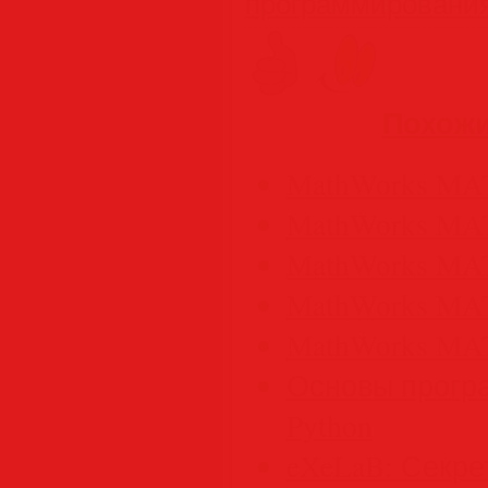
программировани
Похожи
MathWorks MAT
MathWorks MAT
MathWorks MAT
MathWorks MAT
MathWorks MAT
Основы прогр
Python
eXeLaB: Секре