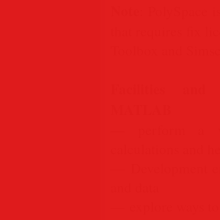
Note
: PolySpace i
that requires fix l
Toolbox and Simsc
Facilities and
MATLAB
— perform a va
calculations and h
— Development env
and data
— explore ways to 