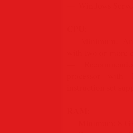
— Windows Serve
CPU
:
— Minimum: Any
with two or more 
— Recommende
processor with
instruction set sup
RAM
:
— Minimum: 8 G