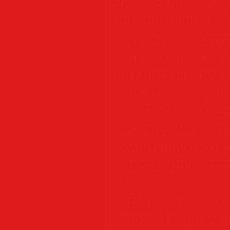
2. Если Вы
многоязычный 
полной загру
переключитесь н
нажмите кнопку D
самую папку для 
3. После окон
необходимых р
рекомендую созд
пакета. Для этог
ISO.
4. В итоге в выб
готовый к примен