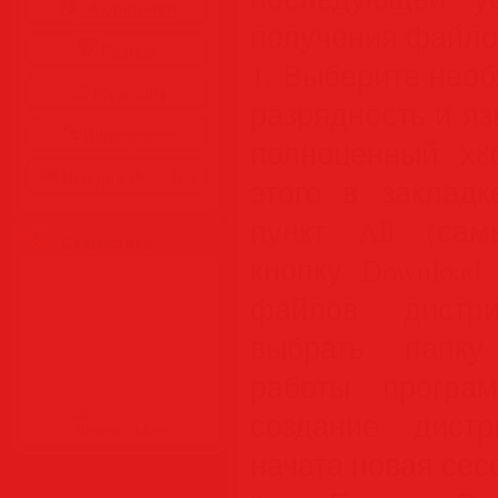
Аудиокниги
получения файлов
Разное
1. Выберите нео
Журналы
разрядность и я
Видеоуроки
полноценный х86
Все для Photoshop
этого в закладк
пункт All (са
Статистика
кнопку Download
файлов дистр
выбрать папку
работы програ
создание дистр
начата новая сес