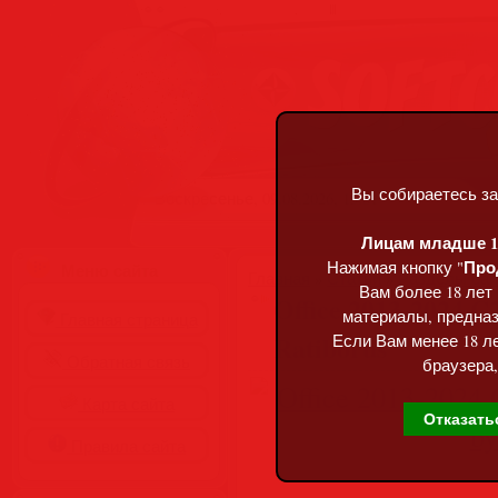
Вы собираетесь за
Воскресенье, 09.08.2026, 15:01
Лицам младше 18
Про
Нажимая кнопку "
Меню сайта
Главная
»
Статьи
»
Разделы сай
Вам более 18 лет
Office 2013-2024 C2R
материалы, предназ
Главная страница
Ratiborus
Если Вам менее 18 ле
Обратная связь
браузера,
Карта сайта
Отказать
Правила сайта