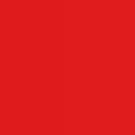
версий билдов. 
Branch-а значени
выкачиваться с
Для Office 2019 
сборки. Для пр
добавлена кн
по выбранному Br
Особенности п
Программа дл
Microsoft Office 2
Преимуществ
возможность у