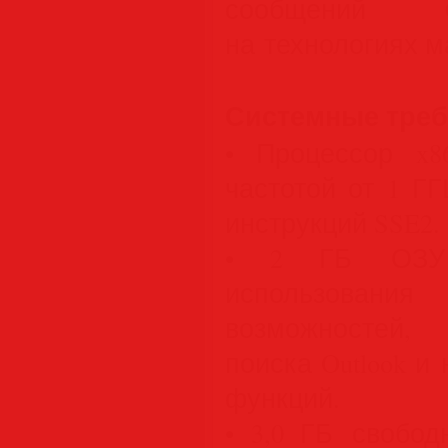
сообщений Cl
на технологиях м
Системные тре
• Процессор x8
частотой от 1 Г
инструкций SSE2.
• 2 ГБ ОЗУ 
использова
возможностей,
поиска Outlook 
функций.
• 3,0 ГБ свобод