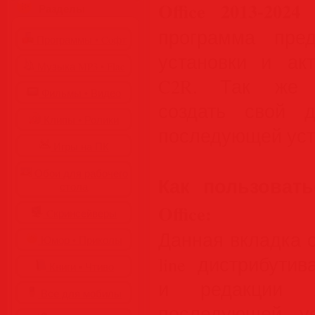
Office 2013-2024
Разделы
программа пред
Программы • Coфт
установки и акт
Музыка MP3 • Flac
C2R. Так же и
Фильмы • Видео
создать свой д
Клипы • Ролики
последующей устан
Игры на ПК
Обои для рабочего
Как пользовать
стола
Office:
Cкринсейверы
Данная вкладка с
Юмор • Приколы
line дистрибути
Книги • Чтиво
и редакции Mi
Все для мобилы
последующей ус