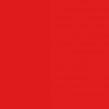
устройства
и одновременное
файла несколь
Кроме того, при
письмах объём
теперь может ав
их в хранилище O
В качестве
инструментов в O
называемые «умн
Applications), 
на выполнение 
Tell Me и со