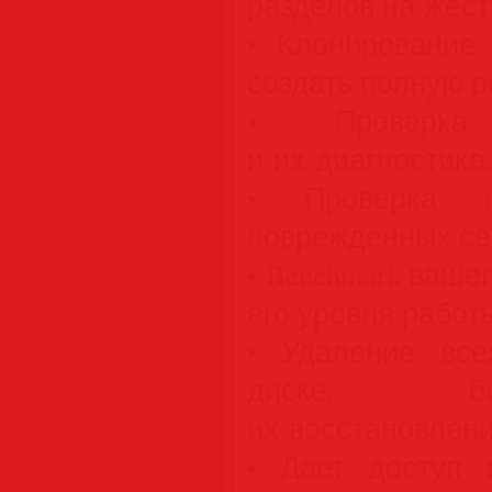
разделов на жест
• Клонирование 
создать полную р
• Проверка
и их диагностика
• Проверка 
поврежденных се
• Benchmark ваше
его уровня работ
• Удаление вс
диске, бе
их восстановлени
• Дает доступ 