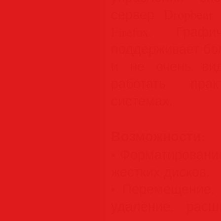
сервер Dropbear
Firefox. Граф
поддерживает бо
и не очень вид
работать пра
системах.
Возможности
:
• Форматировани
жестких дисков.
• Перемещение, 
удаление, рас