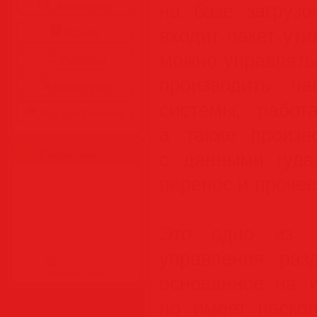
на базе загрузо
Аудиокниги
входит пакет ут
Разное
можно управлять
Журналы
производить на
Видеоуроки
системы, работ
Все для Photoshop
а также произв
с данными (удал
Статистика
перенос и прочее
Это одно из 
управления раз
основанное на и
но имеет неско