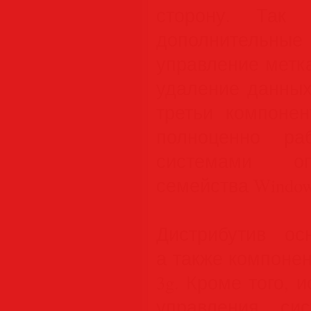
сторону. Так 
дополнительные 
управление метк
удаление данных
третьи компонен
полноценно ра
системами оп
семейства Window
Дистрибутив ос
а также компонента
3g. Кроме того, 
управления сис