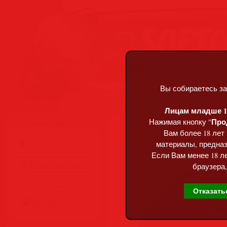
Вы собираетесь за
Воскресенье, 09.08.2026, 08:38
Лицам младше 18
Про
Нажимая кнопку "
Меню сайта
Главная
»
Статьи
»
Разделы сай
Вам более 18 лет
Parted Magic 2026.
материалы, предназ
Главная страница
Если Вам менее 18 ле
Обратная связь
браузера,
Карта сайта
Отказать
Правила сайта