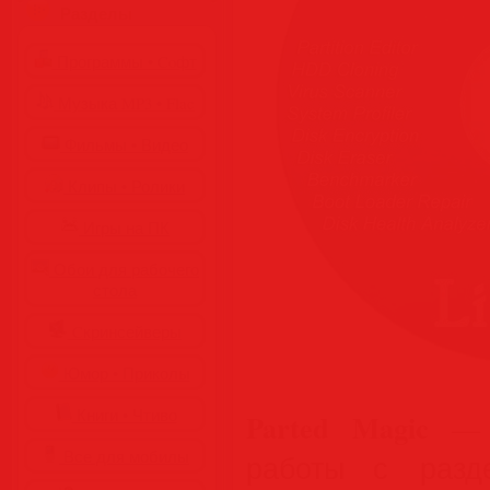
Разделы
Программы • Coфт
Музыка MP3 • Flac
Фильмы • Видео
Клипы • Ролики
Игры на ПК
Обои для рабочего
стола
Cкринсейверы
Юмор • Приколы
Книги • Чтиво
Parted Magic
— г
Все для мобилы
работы с разд