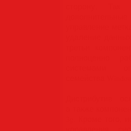
сторону. Так 
дополнительные 
управление метк
удаление данных
третьи компонен
полноценно ра
системами оп
семейства Window
Дистрибутив ос
а также компонента
3g. Кроме того, 
управления сис