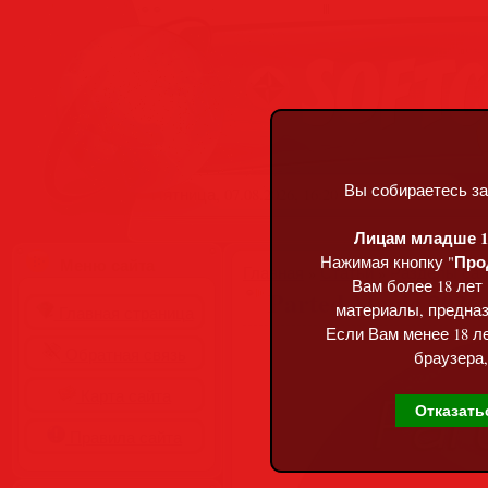
Вы собираетесь за
Пятница, 07.08.2026, 16:20
Лицам младше 18
Про
Нажимая кнопку "
Меню сайта
Главная
»
Статьи
»
Разделы сай
Вам более 18 лет
Parted Magic 2026.
материалы, предназ
Главная страница
Если Вам менее 18 ле
Обратная связь
браузера,
Карта сайта
Отказать
Правила сайта