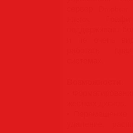
сервер Dropbear
Firefox. Граф
поддерживает бо
и не очень вид
работать пра
системах.
Возможности
:
• Форматировани
жестких дисков.
• Перемещение, 
удаление, рас