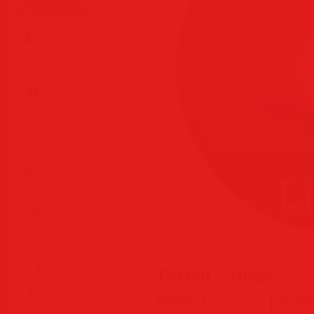
Разделы
Программы • Coфт
Музыка MP3 • Flac
Фильмы • Видео
Клипы • Ролики
Игры на ПК
Обои для рабочего
стола
Cкринсейверы
Юмор • Приколы
Книги • Чтиво
Parted Magic
— г
Все для мобилы
работы с разд