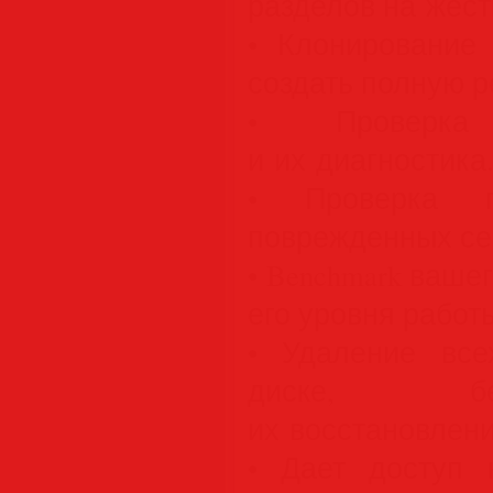
разделов на жест
• Клонирование 
создать полную р
• Проверка
и их диагностика
• Проверка 
поврежденных се
• Benchmark ваше
его уровня работ
• Удаление вс
диске, бе
их восстановлени
• Дает доступ 