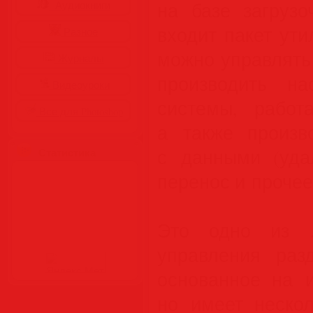
на базе загрузо
Аудиокниги
входит пакет ут
Разное
можно управлять
Журналы
производить на
Видеоуроки
системы, работ
Все для Photoshop
а также произв
с данными (удал
Статистика
перенос и прочее
Это одно из 
управления раз
основанное на и
но имеет неско