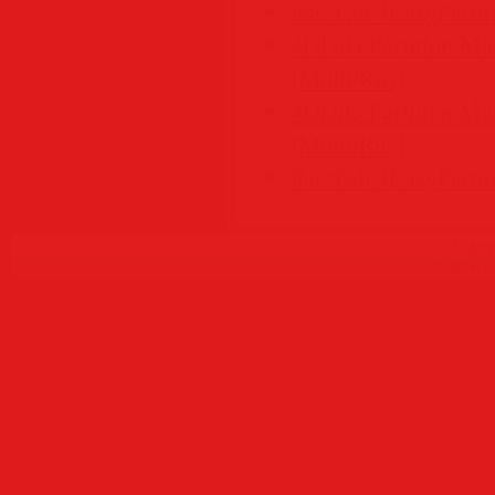
PassFab 4EasyPartiti
4DDiG Partition Man
[Multi/Rus]
4DDiG Partition Man
[Multi/Rus]
PassFab 4EasyPartiti
Copyr
Создать
б