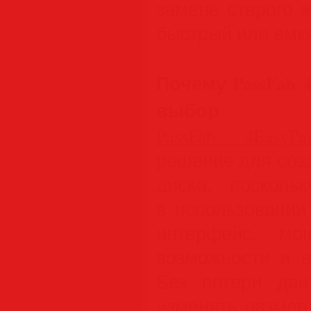
замене старого 
быстрый или емк
Почему PassFab 
выбор
PassFab 4EasyPart
решение для соз
диска, посколь
в использовании
интерфейс, мо
возможности и в
Без потери да
изменять размер,