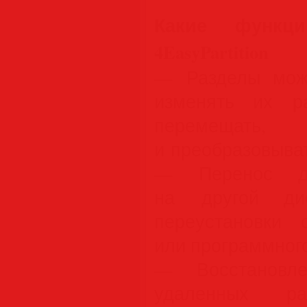
Какие функц
4EasyPartition
— Разделы можн
изменять их ра
перемещать, 
и преобразовыват
— Перенос ди
на другой ди
переустановки 
или программног
— Восстановле
удаленных р