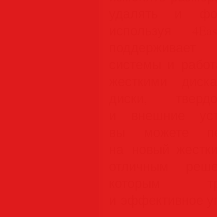
удалять и фор
используя 4Eas
поддерживает 
системы и работ
жесткими диск
диски, твердо
и внешние уст
вы можете пе
на новый жестки
отличным реше
которым тр
и эффективное у