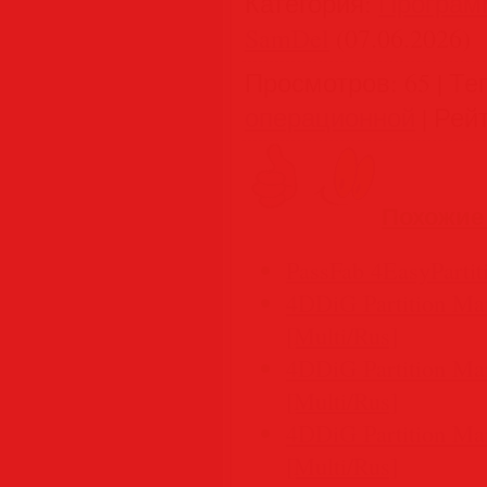
Категория
:
Програм
SamDel
(07.06.2026)
Просмотров
:
65
|
Те
операционной
|
Рей
Похожие
PassFab 4EasyPartiti
4DDiG Partition Man
[Multi/Rus]
4DDiG Partition Man
[Multi/Rus]
4DDiG Partition Man
[Multi/Rus]