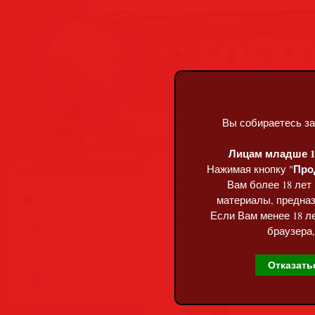
Вы собираетесь за
Четверг, 06.08.2026, 19:36
Лицам младше 18
Про
Нажимая кнопку "
Меню сайта
Главная
»
Статьи
»
Разделы сай
Вам более 18 лет
PassFab 4EasyPartit
материалы, предназ
Главная страница
[Multi/Rus]
Если Вам менее 18 ле
Обратная связь
браузера,
Карта сайта
Отказать
Правила сайта