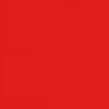
Аудиокниги
Разное
Журналы
PassFab 4EasyParti
Видеоуроки
и эффективны
Все для Photoshop
операционной 
или HDD. Пр
Статистика
осуществить ми
мыши, что избав
тратить часы
операционных си
PassFab 4EasyPa