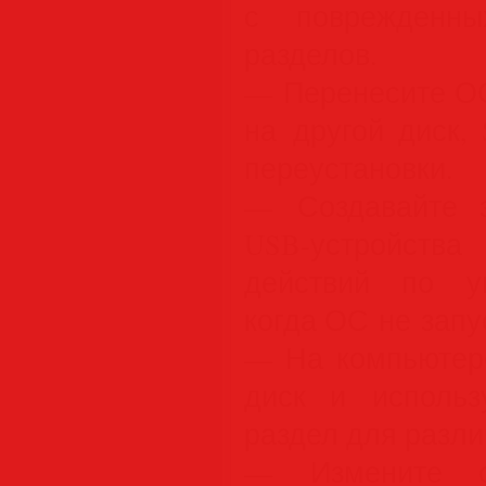
с поврежденны
разделов.
— Перенесите ОС
на другой диск,
переустановки.
— Создавайте з
USB-устройст
действий по у
когда ОС не запу
— На компьютере
диск и использ
раздел для разли
— Измените оп