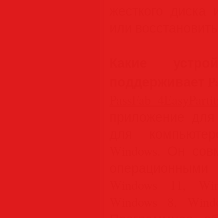
жесткого диска 
или восстановить
Какие устр
поддерживает Pas
PassFab 4EasyPartit
приложение для
для компьютер
Windows. Он со
операционными
Windows 11, Win
Windows 8, Wind