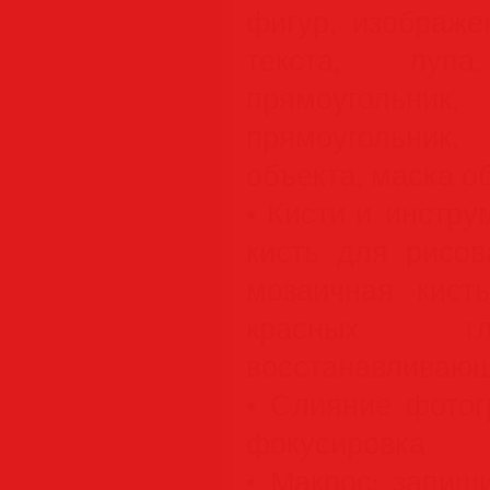
фигур, изображе
текста, лупа
прямоуголь
прямоугольник,
объекта, маска о
• Кисти и инструме
кисть для рисов
мозаичная кист
красных гла
восстанавливающая
• Слияние фотог
фокусировка
• Макрос: запиш