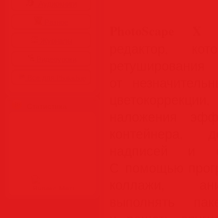
Аудиокниги
Разное
PhotoScape X 
Журналы
редактор, ко
Видеоуроки
ретуширования
Все для Photoshop
от незначитель
цветокоррекци
Статистика
наложения эфф
контейнера, д
надписей и об
С помощью прог
коллажи, ани
выполнять пак