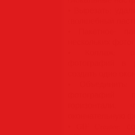
• Вырезать: уда
(волшебный ласти
• Пакетное: па
нескольких фото
• Коллаж: об
фотографий в 
создать одно око
• Объединить: 
фотографий 
горизонтали, 
окончательную ф
• GIF Creator: 