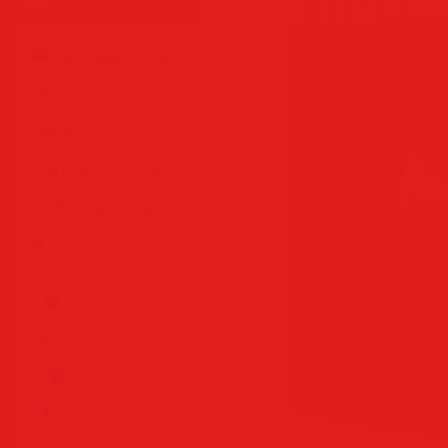
Разделы
Программы • Coфт
Музыка MP3 • Flac
Фильмы • Видео
Клипы • Ролики
Игры на ПК
Обои для рабочего
стола
Cкринсейверы
Юмор • Приколы
Книги • Чтиво
Все для мобилы