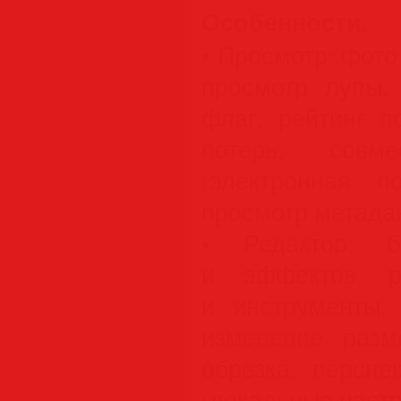
Особенности
:
• Просмотр: фото 
просмотр лупы,
флаг, рейтинг п
потерь, совме
(электронная поч
просмотр метаданн
• Редактор: б
и эффектов, р
и инструменты, 
изменение разме
обрезка, перспе
(локальные настро