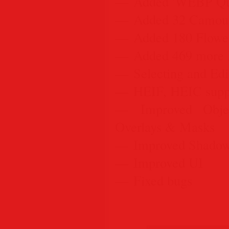
— Added 'WEBP Qual
— Added 32 Camoufl
— Added 180 Flower
— Added 469 more Pi
— Selecting and Edit
— HEIF, HEIC supp
— Improved Objec
Overlays & Masks
— Improved Shadows/
— Improved UI
— Fixed bugs