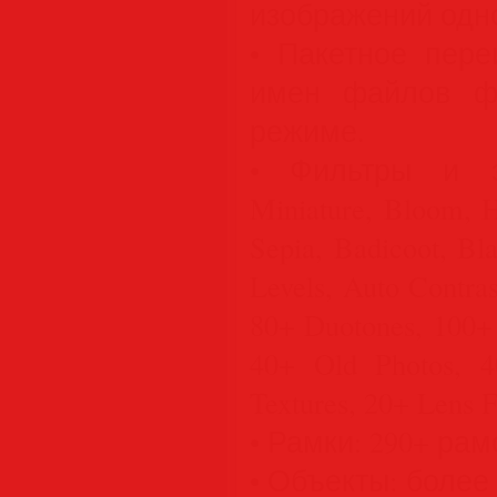
изображений одн
• Пакетное пере
имен файлов ф
режиме.
• Фильтры и э
Miniature, Bloom, H
Sepia, Badicoot, Bl
Levels, Auto Contras
80+ Duotones, 100+ 
40+ Old Photos, 4
Textures, 20+ Lens 
• Рамки: 290+ рам
• Объекты: более 