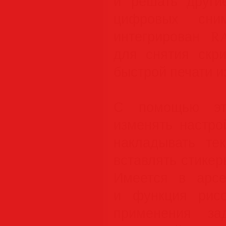
и решать други
цифровых сни
интегрирован RA
для снятия скр
быстрой печати и
С помощью это
изменять настро
накладывать тек
вставлять стикер
Имеется в арсе
и функция рисо
применения за