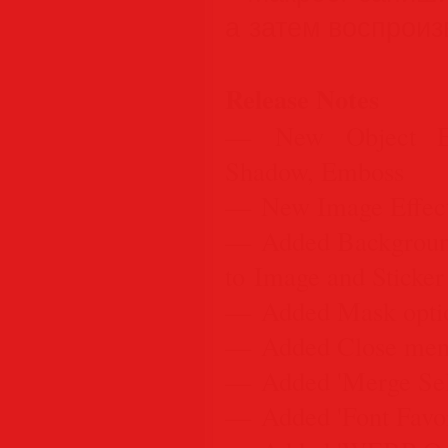
а затем воспроиз
Release Notes
— New Object Eff
Shadow, Emboss
— New Image Effect
— Added Background,
to Image and Sticker
— Added Mask option
— Added Close menu
— Added 'Merge Sele
— Added 'Font Favor