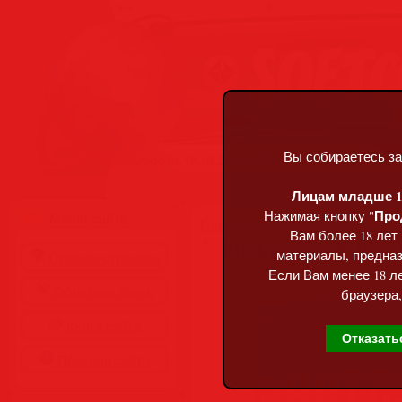
Вы собираетесь за
Суббота, 08.08.2026, 05:26
Лицам младше 18
Про
Нажимая кнопку "
Меню сайта
Главная
»
Статьи
»
Разделы сай
Вам более 18 лет
PhotoScape X Pro 4
материалы, предназ
Главная страница
Если Вам менее 18 ле
Обратная связь
браузера,
Карта сайта
Отказать
Правила сайта