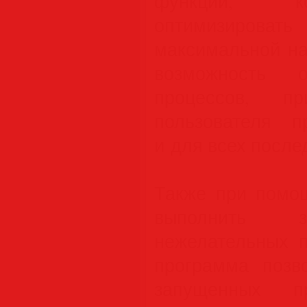
функции, к
оптимизирова
максимальной на
возможность о
процессов, п
пользователя п
и для всех после
Также при помо
выполнить з
нежелательных п
программа позво
запущенных пр