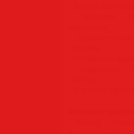
* Запрет запуска
* Ведение ста
процессов
* Динамический
системы
* Отдельное ядр
* Поддержка 3
систем
* И многое друг
Функции графич
* Легкая устано
и родственност