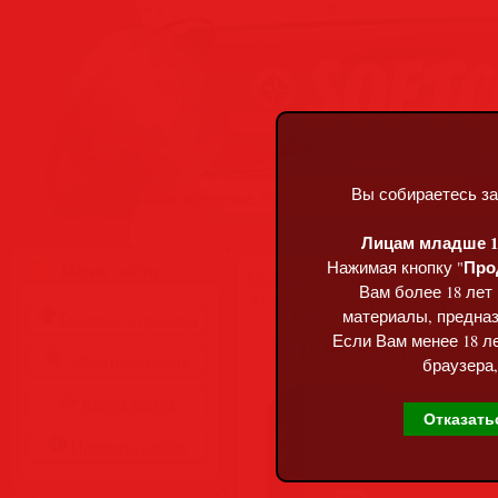
Вы собираетесь за
Воскресенье, 09.08.2026, 15:10
Лицам младше 18
Про
Нажимая кнопку "
Меню сайта
Главная
»
Статьи
»
Разделы сай
Вам более 18 лет
Process Lasso Pro 1
материалы, предназ
Главная страница
[Multi/Rus]
Если Вам менее 18 ле
Обратная связь
браузера,
Карта сайта
Отказать
Правила сайта