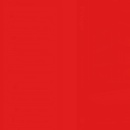
Разделы
Программы • Coфт
Музыка MP3 • Flac
Фильмы • Видео
Клипы • Ролики
Игры на ПК
Обои для рабочего
стола
Cкринсейверы
Юмор • Приколы
Книги • Чтиво
Все для мобилы