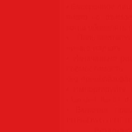
• Бессрочное ли
плата не взимае
когда обновлять 
• Пользовател
ничего изучать
• Изначально ра
совместимо
без преобразова
• Импортируйте 
(Autodesk Revit® и
• Включая пре
PDFtoDWG (PDF2
• Вставка/соз