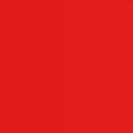
• Многодокумент
• Фотореалистич
• Твердотельное
• Управление 
символов
• Поддержка сист
• Возможност
(AutoLISP, SDS, V
• Загрузка внеш
ВОТ НЕСК
ПО КОТОРЫМ С
PROGECAD PRO