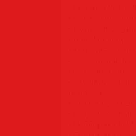
• Печать в PDF и
• Встроенный ин
• Встроенное уп
стиле Автокад
• Конвертация ф
• Улучшенное
средство «Слои»
• Печать прое
линиями
• Маскировка объ
• Геореференцир
• Поддержка ECW
• Поддержка Jpeg 