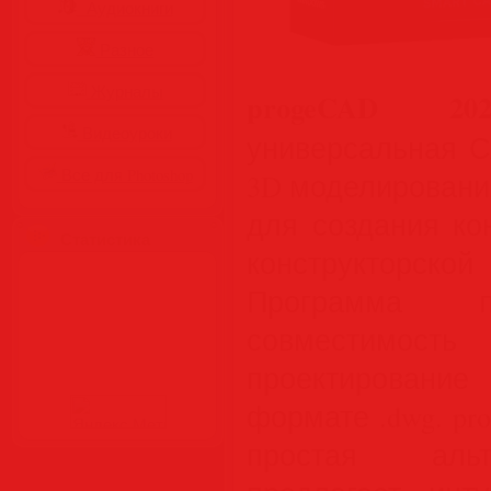
Аудиокниги
Разное
Журналы
progeCAD 2026
Видеоуроки
универсальная С
Все для Photoshop
3D моделировани
для создания ко
Статистика
конструкторс
Программа п
совместимо
проектировани
формате .dwg. pr
простая альт