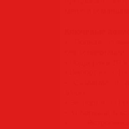
предлагает инт
меню и командам
Ключевые возм
• Полная совм
без конвертации
• Поддержка 2D и
• Импорт Revit, IF
• Создание и р
Blocks
• Экспорт в 3D PD
• AI-перевод тек
• Встроенны