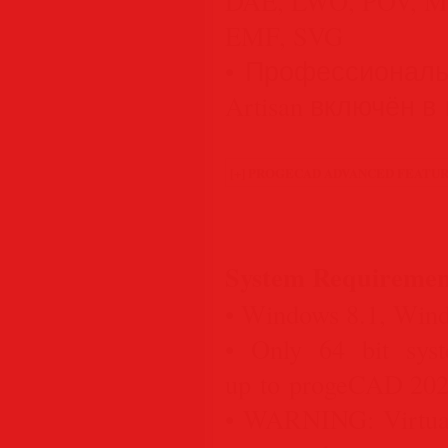
DAE, LWO, POV, M
EMF, SVG
• Профессиональ
Artisan включён в
System Requiremen
• Windows 8.1, Win
• Only 64 bit syst
up to progeCAD 202
• WARNING: Virtual 