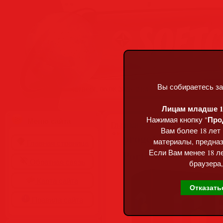
Вы собираетесь за
Четверг, 06.08.2026, 21:43
Лицам младше 18
Про
Нажимая кнопку "
Меню сайта
Главная
»
Статьи
»
Разделы сай
Вам более 18 лет
progeCAD 2026 Prof
материалы, предназ
Главная страница
Portable
Если Вам менее 18 ле
Обратная связь
браузера,
Карта сайта
Отказать
Правила сайта