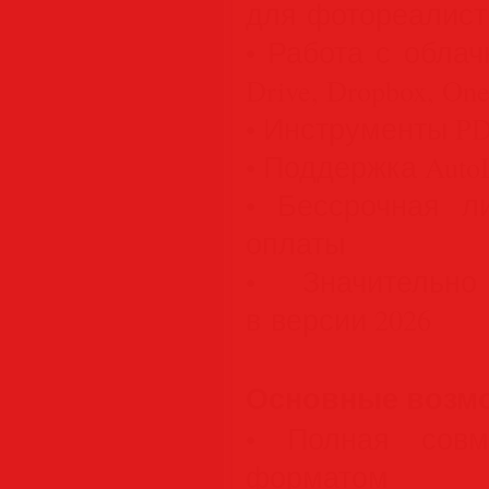
для фотореалист
• Работа с обла
Drive, Dropbox, One
• Инструменты PDF
• Поддержка Auto
• Бессрочная л
оплаты
• Значительно
в версии 2026
Основные возм
• Полная совм
форматом