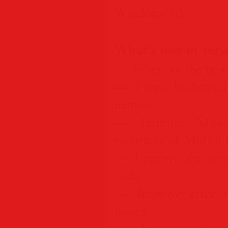
Windows 10.
What’s new in versi
— Filter out the ne
— Filter disallowed
names
— Improve Micros
(courtesy of Martin
— Improve the pre-f
code
— Improve error re
issues