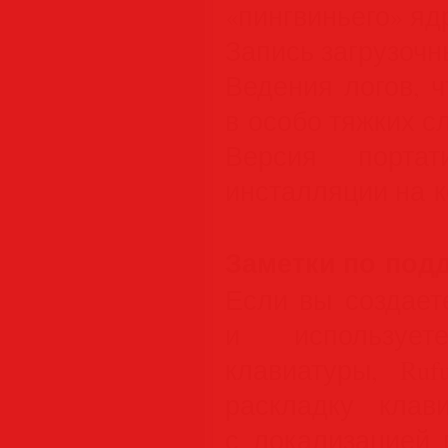
«пингвиньего» ядр
Запись загрузочн
Ведения логов, 
в особо тяжких с
Версия портат
инсталляции на 
Заметки по под
Если вы создает
и использует
клавиатуры, Ruf
раскладку клав
с локализацией 