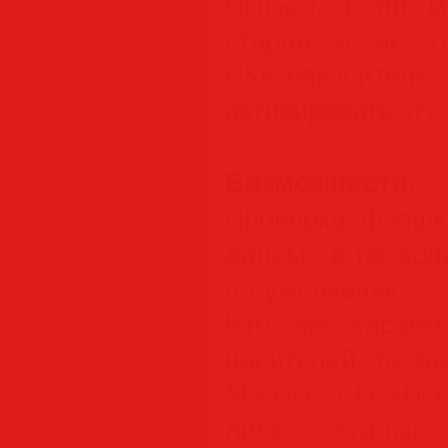
Options). Если
старая и не оп
USB-накопи
активировать эту
Возможности:
Проверка флэшки
данных в несколь
по умолчанию — 
Что же касаетс
носителей, то з
MS-DOS / FreeDO
либо SysLinux