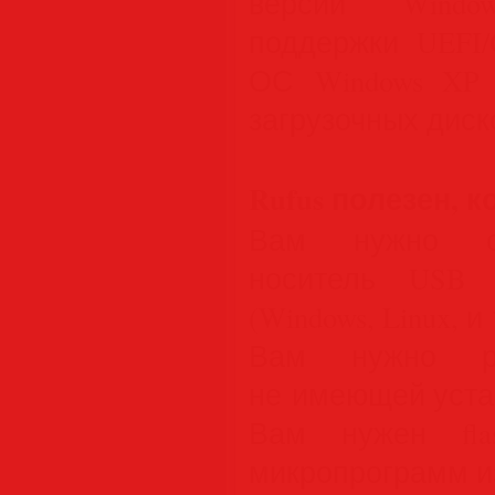
версии Windo
поддержки UEFI/
ОС Windows XP 
загрузочных диск
Rufus полезен, к
Вам нужно со
носитель USB 
(Windows, Linux, и 
Вам нужно ра
не имеющей уст
Вам нужен fla
микропрограмм и