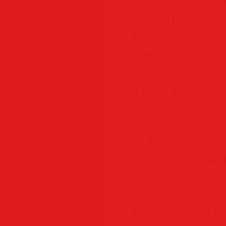
— Improve detect
hardware IDs (typic
— Improve conflictin
— Improve support
ISOs
— Fix a TOCTOU vul
execution (CVE
by @independent-ar
— Fix replaceme
diskcopy.dll and osc
— Fix FFU image c
invocated, when tryi
— Fix saving of ISO 