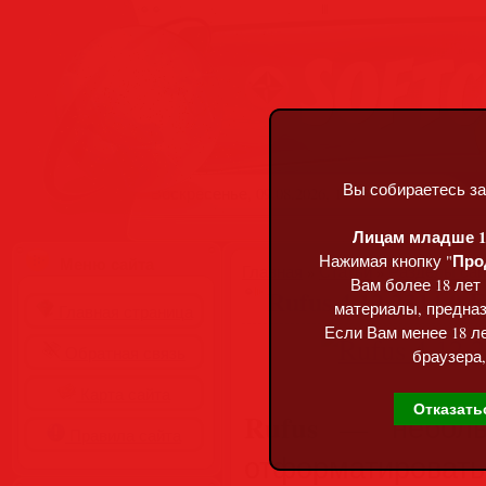
Вы собираетесь за
Воскресенье, 09.08.2026, 14:45
Лицам младше 18
Про
Нажимая кнопку "
Меню сайта
Главная
»
Статьи
»
Разделы сай
Вам более 18 лет
Rufus 4.12.2314.0 F
материалы, предназ
Главная страница
Если Вам менее 18 ле
Обратная связь
браузера,
Карта сайта
Отказать
Rufus
— небольш
Правила сайта
отформатиро