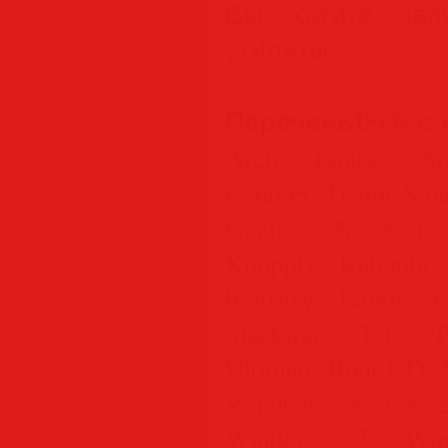
Вы хотите запу
утилиты.
ПереченьISOs с 
Arch Linux, Arch
CentOS, Damn Smal
Gentoo, gNewSense,
Knoppix, Kubuntu,
Registry Editor,
Slackware, Tails, 
Ultimate Boot CD, 
Windows Server 
Windows 7, Win