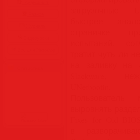
Аудиокниги
загрузочные U
Разное
быстрее анал
Журналы
страничке при
Видеоуроки
испытаний, со
Все для Photoshop
тратит чуть ли 
на заливку на «
Статистика
Slackware, не
UNetbootin.
Пользователь
выровнять разде
Fixes for Old BI
в разворачива