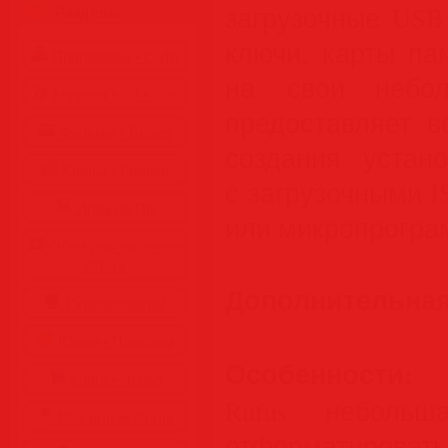
загрузочные USB
Разделы
ключи, карты па
Программы • Coфт
на свои небол
Музыка MP3 • Flac
предоставляет в
Фильмы • Видео
создания устан
Клипы • Ролики
с загрузочными ISO
Игры на ПК
или микропрогра
Обои для рабочего
стола
Дополнительна
Cкринсейверы
Юмор • Приколы
Особенности:
Книги • Чтиво
Rufus небольш
Все для мобилы
отформатиро