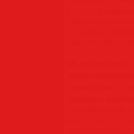
Передовая тех
с отраже
позиционирован
с учетом челов
соответствия нов
Молниенос
редактиров
совершенно 
работы с изобр
Разработанная к
ее части т
оптимизирован