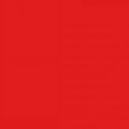
Аудиокниги
Разное
Luminar Neo
— эт
Журналы
изображени
Видеоуроки
искусственным и
Все для Photoshop
редактор изобр
Статистика
ваших идей в
фотографии 
затемненные 
щелчком мыши
RelightAI. Lum
глубину фотогра
позволяя ест