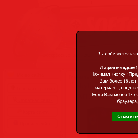
Вы собираетесь за
Воскресенье, 09.08.2026, 11:06
Лицам младше 18
Про
Нажимая кнопку "
Меню сайта
Главная
»
Статьи
»
Разделы сай
Вам более 18 лет
Skylum Luminar Ne
материалы, предназ
Главная страница
(MULTi/ENG)
Если Вам менее 18 ле
Обратная связь
браузера,
Карта сайта
Отказать
Правила сайта