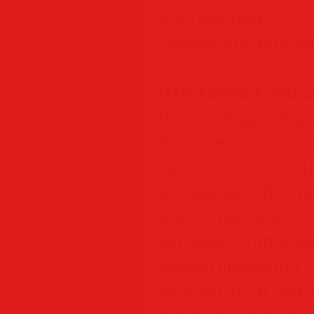
достижен
производительно
Что такое Lumina
Вы когда-нибу
большего от св
Neo — это инн
изображений н
искусственного
который упроща
редактирования
воплотить в жи
идеи. И наслажда