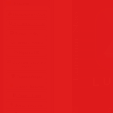
Разделы
Программы • Coфт
Музыка MP3 • Flac
Фильмы • Видео
Клипы • Ролики
Игры на ПК
Обои для рабочего
стола
Cкринсейверы
Юмор • Приколы
Книги • Чтиво
Все для мобилы