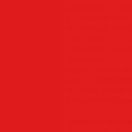
определяя объ
и создавая точн
вы всегда може
эти маски с п
открывают сове
творческог
предоставляя бе
для добавлени
водяных знаков 
к вашим изображ
Замените небо