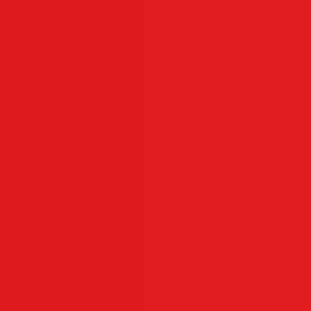
Скачать 
Скача
Скачат
Поделись с др
Категория
:
Програм
SamDel
(09.04.2026)
Просмотров
:
83
|
Те
оптимизация
,
редак
0.0
/
0