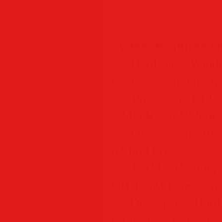
System Requiremen
— Hardware: Windo
mouse or similar inp
— Processor: CPU I
AMD Ryzen™ 5 or b
— OS version: 10 v
64-bit OS)
— RAM: Memory 
GB RAM is recomm
— Disk space: Hard
for best performance