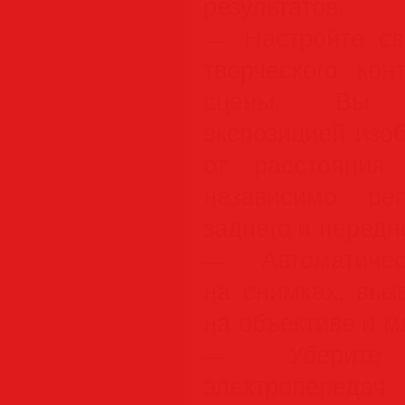
результатов.
— Настройте св
творческого ко
сцены. Вы 
экспозицией изо
от расстояния
независимо рег
заднего и передн
— Автоматичес
на снимках, выз
на объективе и м
— Уберите 
электроперед