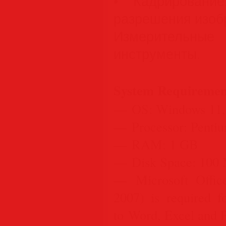
• Кадрирование
разрешения изоб
Измерительн
инструменты.
System Requiremen
— OS: Windows 11, 1
— Processor: Pentium
— RAM: 1 GB
— Disk Space: 100
— Microsoft Office
2007) is required f
to Word, Excel and 