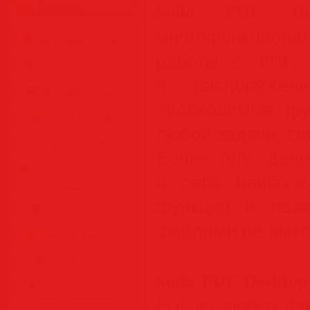
Soda PDF De
Разделы
многофункцион
Программы • Coфт
работы с PDF, 
Музыка MP3 • Flac
в распоряжени
Фильмы • Видео
необходимые фу
Клипы • Ролики
любой задачи, с
Игры на ПК
Более того, дан
Обои для рабочего
в себя наиболе
стола
функции и позв
Cкринсейверы
файлами не выхо
Юмор • Приколы
Книги • Чтиво
Soda PDF Desktop
Все для мобилы
PDF из любых фа