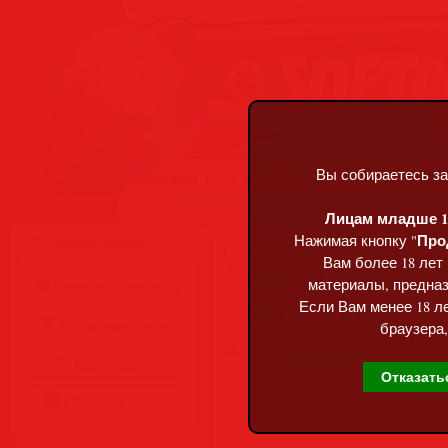
Вы собираетесь за
Пятница, 07.08.2026, 17:41
Лицам младше 18
Про
Нажимая кнопку "
Меню сайта
Главная
»
Статьи
»
Разделы сай
Вам более 18 лет
Soda PDF Desktop P
материалы, предназ
Главная страница
(MULTi/RUS)
Если Вам менее 18 ле
Обратная связь
браузера,
Карта сайта
Отказать
Правила сайта