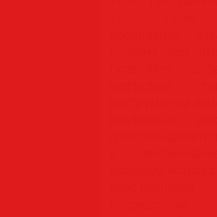
View), Постранич
View). Также 
добавления зак
полезна при чте
Позволяет доб
цифровые сти
инструменты изм
различные инс
(текстовыдели
и зачёркивани
взаимодействов
работающим
посредством 