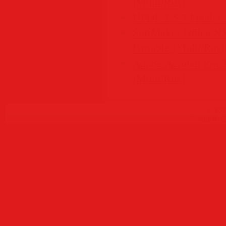
[Multi/Rus]
UPDF 2.5.7 Final + 
SoftMaker Office NX
Portable [Multi/Rus]
Adobe Acrobat Pro 
[Multi/Rus]
Copyr
Создать
б