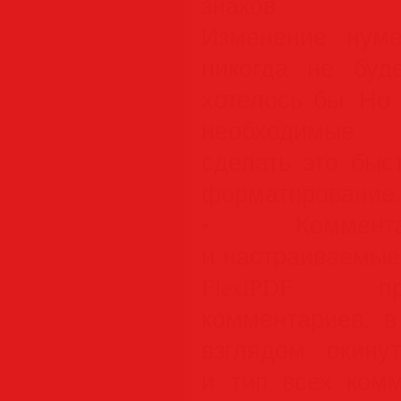
знаков
Изменение нум
никогда не буд
хотелось бы. Но 
необходимые 
сделать это быс
форматирование.
• Коммента
и настраиваемы
FlexiPDF пр
комментариев, 
взглядом окину
и тип всех комм