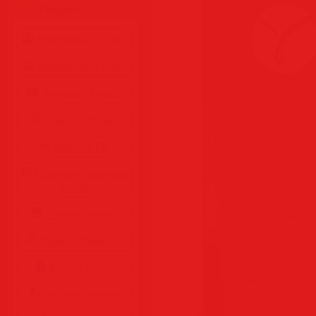
Разделы
Программы • Coфт
Музыка MP3 • Flac
Фильмы • Видео
Клипы • Ролики
Игры на ПК
Обои для рабочего
стола
Cкринсейверы
Юмор • Приколы
Книги • Чтиво
Все для мобилы