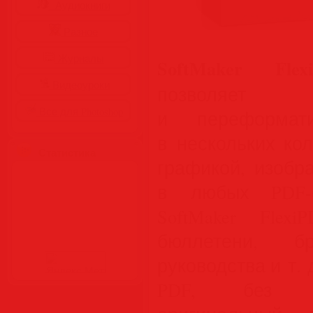
Аудиокниги
Разное
Журналы
SoftMaker Flexi
Видеоуроки
позволяет
Все для Photoshop
и переформати
в нескольких ко
Статистика
графикой, изобр
в любых PDF-
SoftMaker Flex
бюллетени, бр
руководства и т.
PDF, без п