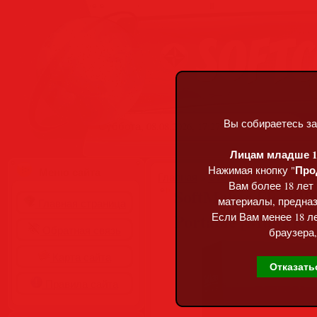
Вы собираетесь за
Суббота, 08.08.2026, 17:27
Лицам младше 18
Про
Нажимая кнопку "
Меню сайта
Главная
»
Статьи
»
Разделы сай
Вам более 18 лет
SoftMaker FlexiPD
материалы, предназ
Главная страница
Portable [Multi/Ru
Если Вам менее 18 ле
Обратная связь
браузера,
Карта сайта
Отказать
Правила сайта