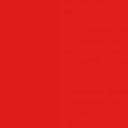
оригинальный 
которые в нем ис
С помощью мощ
и замены можн
части (верхний 
например) сра
документа.
Основные возм
• Передовые функ
Правка текст
процессоре. В