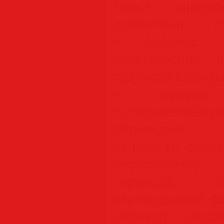
Также предусм
добавления с
и водяных з
проставления 
подписей в докум
• Перевод 
с сохранением р
Переведите 
из FlexiPDF фай
инструментов 
перевода. З
переведенный фа
Перевод автом