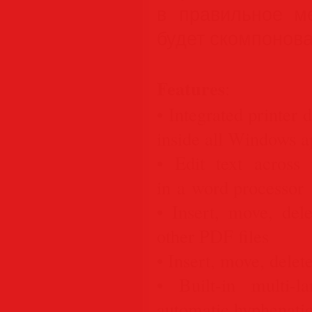
в правильное ме
будет скомпонов
Features
:
• Integrated printer 
inside all Windows a
• Edit text across
in a word processor
• Insert, move, del
other PDF files
• Insert, move, delet
• Built-in multi-l
automatic hyphenati