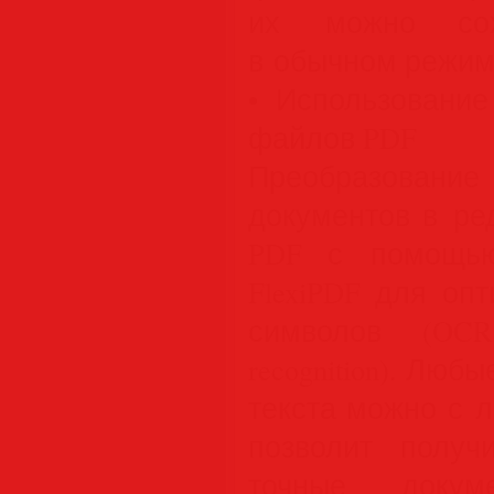
их можно сох
в обычном режим
• Использование
файлов PDF
Преобразован
документов в ре
PDF с помощью
FlexiPDF для оп
символов (OCR
recognition). Лю
текста можно с л
позволит получ
точные докум