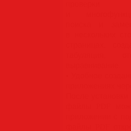
проверк
и многофункц
поиска и заме
в нескольких ст
страницах, созд
табуляция, 
выравнивание.
• Удобное созда
приложениях чер
После установки п
файлы PDF мож
приложении с по
файлы PDF откро