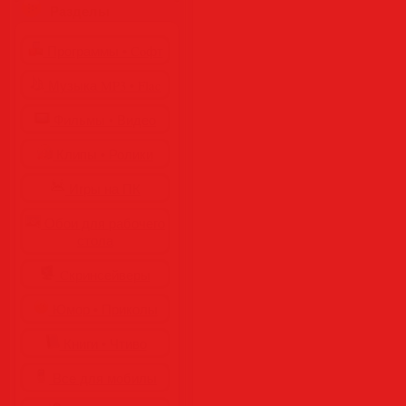
Разделы
Программы • Coфт
Музыка MP3 • Flac
Фильмы • Видео
Клипы • Ролики
Игры на ПК
Обои для рабочего
стола
Cкринсейверы
Юмор • Приколы
Книги • Чтиво
Все для мобилы