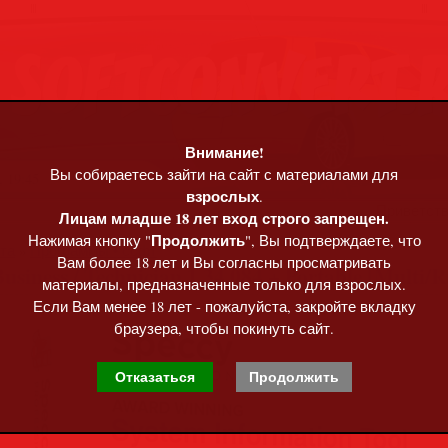
Внимание!
Вы собираетесь зайти на сайт с материалами для
, 19:45
взрослых
.
Приветст
Лицам младше 18 лет вход строго запрещен.
Продолжить
Нажимая кнопку "
", Вы подтверждаете, что
та
»
Программы • софт
Вам более 18 лет и Вы согласны просматривать
Business / Technician 1.34.084 + Portable [Multi/R
материалы, предназначенные только для взрослых.
Если Вам менее 18 лет - пожалуйста, закройте вкладку
браузера, чтобы покинуть сайт.
Отказаться
Продолжить