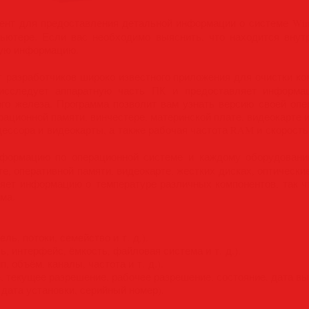
нт для предоставления детальной информации о системе Windo
ьютере. Если вас необходимо выяснить, что находится внутр
мую информацию.
 разработчиков широко известного приложения для очистки ко
y исследует аппаратную часть ПК и предоставляет информ
ого железа. Программа позволит вам узнать версию своей оп
ационной памяти, винчестере, материнской плате, видеокарте и 
ессора и видеокарты, а также рабочая частота RAM и скорост
формацию по операционной системе и каждому оборудовани
е, оперативной памяти, видеокарте, жестких дисках, оптически
вляет информацию о температуре различных компонентов, так ч
ма.
ь, потоки, семейство и т. д.).
, интерфейс, ёмкость, файловая система и т. д.).
 объём, каналы, частота и т. д.).
 текущее разрешение, рабочее разрешение, состояние, дата выпу
дата установки, серийный номер).