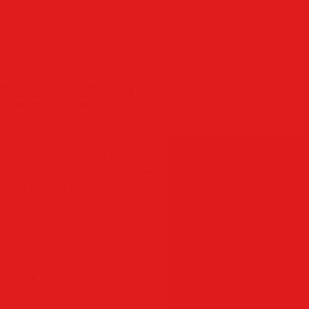
ws и оборудовании (hardware),
и вашего компьютера, утилита
мпьютера от системного мусора
ацию об операционной системе
ерационной системы, подробную
т. д. Кроме того, отображаются
ь шины процессора.
ю на компьютере, в том числе
е дисках, звуковых устройствах.
то вы можете легко определить
ска и т. д.).