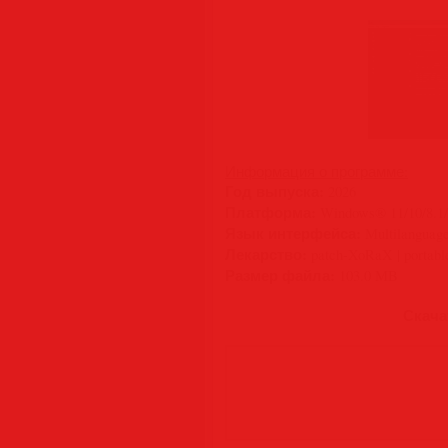
Информация о программе:
Год выпуска:
2026
Платформа:
Windows® 11/10/8.1/8
Язык интерфейса:
Multilanguage
Лекарство:
patch-XoRaX | portabl
Размер файла:
103.0 MB
Скачат