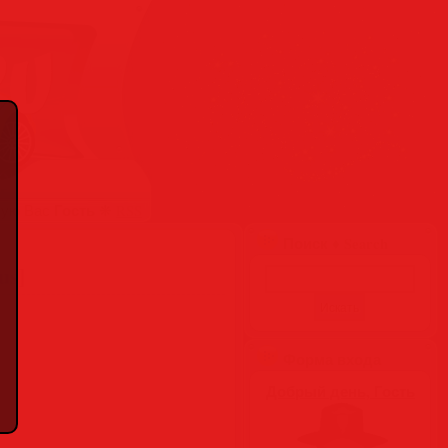
Гость
вую Вас
❋
RSS
Поиск ♦ Search
us]
Форма входа
Добрый день, Гость