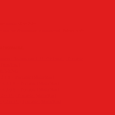
вил
:
SamDel
(22.06.2026)
ппаратная
,
Информация
,
операционной
|
Рейтинг
:
0.0
/
0
атериалы:
iness / Technician 1.33.079 Final + Portable
 [Rus/Eng]
 (RUS/ENG)
.3.1.8 + Portable [Multi/Rus]
4.3.1.8 + Portable [Multi/Rus]
4.3.0.6 + Portable [Multi/Rus]
.2.0.15 + Portable [Multi/Rus]
 4.2.0.15 + Portable [Multi/Rus]