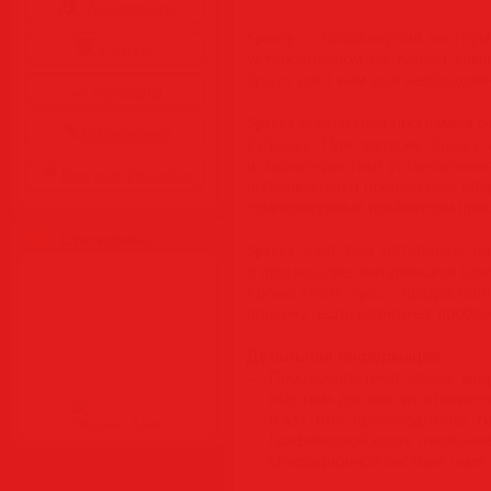
Аудиокниги
Speccy
— продвинутый инструме
Разное
установленном на вашем комп
Speccy даст вам всю необходи
Журналы
Speccy
компактная программа от
Видеоуроки
CCleaner. При запуске Specc
и характеристики установленн
Все для Photoshop
информацию о процессоре, опер
температурные показатели проц
Статистика
Speccy
даст вам детальную ин
о процессоре, материнской плат
Кроме этого, Speccy предоста
причину, если возникнет пробле
Детальная информация
:
— Процессоре (имя, марка, модел
— Жёстких дисках (изготовитель
— RAM (имя, производитель, тип,
— Графической карте (название,
— Операционной системе (имя, 