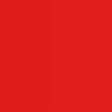
Поделись с друзьями:
Категория
:
Программы • софт
|
Доба
Просмотров
:
28
|
Теги
:
системе
,
ПК
,
а
Похожие м
Speccy Professional / Bus
CPU-Z 2.18.0 + Portable
CPU-Z 2.08.0 Portable
PassFab 4EasyPartition 4
4DDiG Partition Manager 
4DDiG Partition Manager 
PassFab 4EasyPartition 4
4DDiG Partition Manager