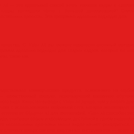
o AI — это идеальный способ взять хорошие кадры и сделат
 кадры выглядели чётче с большей детализацией? Сним
ественных проектах. Эта программа идеально подходит для:
о качества. С Video AI вы можете перенести отснятый матер
ограмма идеально подходит для старых кадров, которые вы хот
лы, такие как:
уществовало коммерческого продукта, основанного на глубо
 — единственный продукт, использующий машинное обучени
ого вида. Качество вывода с Video AI лучше, чем у любого дру
чена с использованием нейронной сети, которая анализирует т
 отличие от Gigapixel AI для фотографий, Video AI способен э
ида, учитывая объем информации, доступной в одном видеокли
сего несколькими щелчками мыши видео начнёт рендериться, 
ет сложных процессов или запутанных инструментов — всего не