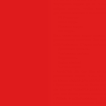
Улучшение кадров до 8K. Vide
нибудь хотели, чтобы ваши
для использования в высококач
— DVD контент
— DSLR кадры
— Игровые кадры
— HD кадры
Восстановление видео низког
увеличением качества. Эта пр
использования. Старые материа
— Домашние фильмы
— Рекламные ролики
— Видеоклипы
— Видео контент
— YouTube-видео
• Качество. До сих пор не с
разрешения видео. Video AI
из ваших кадров для реалистичн
• Программа Video AI была обу
как обычно теряются детали. В
для ещё более реалистичного в
• Лёгкая в использовании. В
с высоким разрешением. Там н