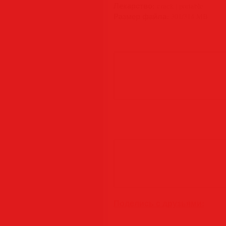
Лекарство:
crack | portable
Размер файла:
301/314 MB
Поделись с друзьями: