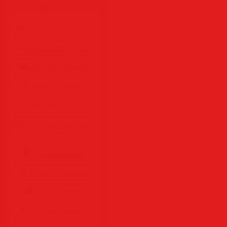
Разделы
Программы • Coфт
Музыка MP3 • Flac
Фильмы • Видео
Клипы • Ролики
Игры на ПК
Обои для рабочего
стола
Cкринсейверы
Юмор • Приколы
Книги • Чтиво
Все для мобилы