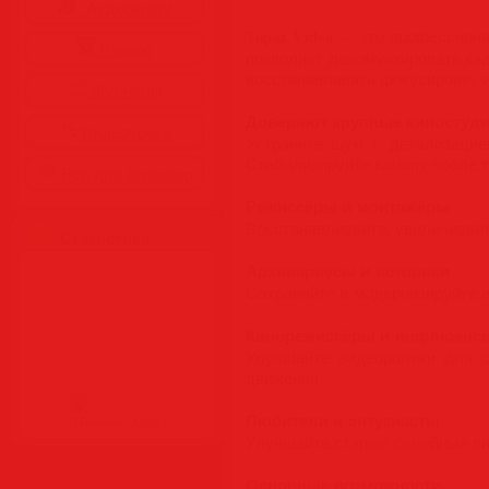
Аудиокниги
Topaz Video
— это профессионал
Разное
позволяет деномуизировать ка
восстанавливать фокусировку и
Журналы
Доверяют крупные киностуди
Видеоуроки
Устраните шум с детализацие
Стабилизируйте камеру после т
Все для Photoshop
Режиссёры и монтажёры
Восстанавливайте, увеличивай
Статистика
Архивариусы и историки
Сохраняйте и модернизируйте а
Кинорежиссёры и инфлюенс
Улучшайте видеоролики для с
движения.
Любители и энтузиасты
Улучшайте старые семейные вид
Основные возможности
: