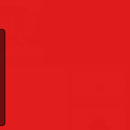
Гость
вую Вас
❋
RSS
Поиск ♦ Search
Форма входа
Добрый день, Гость