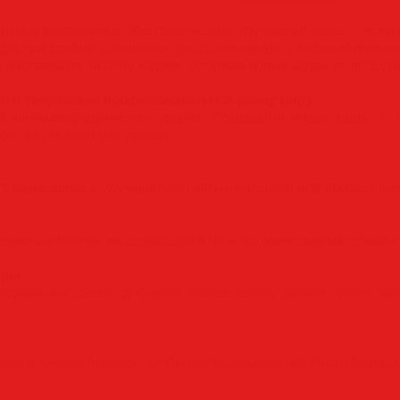
ьное программное обеспечение для улучшения видео с искус
дры при слабом освещении, восстанавливать и масштабировать
 настраивать частоту кадров, создавая новые кадры из воздуха
и и творческие профессионалы по всему миру
.
й кинематографического уровня. Создавайте новые кадры с 
ого, как момент уже прошёл.
те разрешение и улучшайте отснятый материал для профессион
рхивные плёнки, видеокассеты VHS и исторические материалы, 
еры
оциальных сетей, добавляя более чёткие детали, более вы
ео и личные проекты, чтобы они выглядели так, будто были сн