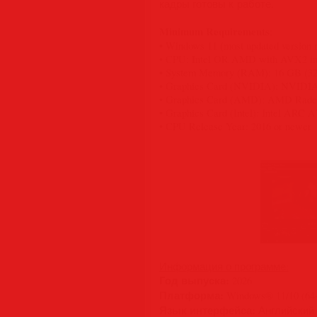
кадры готовы к работе.
Minimum Requirements
:
• Windows 11 (most updated version
• CPU: Intel OR AMD with AVX2 ins
• System Memory (RAM): 16 GB (3
• Graphics Card (NVIDIA): NVIDIA
• Graphics Card (AMD): AMD Radeo
• Graphics Card (Intel): Intel ARC 
• CPU Release Year: 2016 or newer
Информация о программе:
Год выпуска:
2026
Платформа:
Windows® 11/10 (64-b
Язык интерфейса:
Английский /