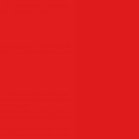
ь их великолепными. Вы когда-
айте HD-видео вплоть до 8K
иал с SD на HD с невероятным
ите использовать для текущего
ком обучении, для увеличения
е для экстраполяции деталей
гого продукта.
ысячи пар видео, чтобы узнать,
кстраполировать больше деталей
пе.
чтобы создать красивые кадры
сколько простых шагов, и ваши