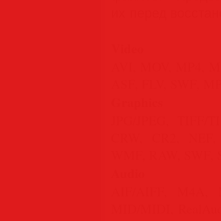
их перед восста
Video
AVI, MOV, MP4, M
ASF, FLV, SWF, M
Graphics
JPG/JPEG, TIFF/T
CRW, CR2, NEF,
WMF, RAW, SWF, S
Audio
AIF/AIFF, M4A,
MID/MIDI, RealAu