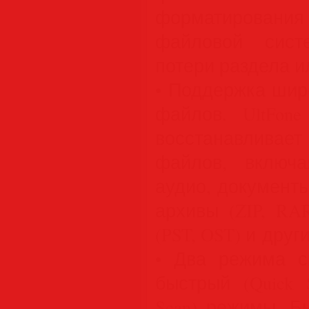
форматировани
файловой сист
потери раздела и
• Поддержка шир
файлов. UltFone
восстанавлива
файлов, включа
аудио, документы (
архивы (ZIP, RA
(PST, OST) и други
• Два режима с
быстрый (Quick 
Scan) режимы. Б