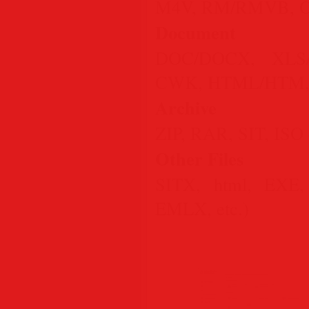
M4V, RM/RMVB, O
Document
DOC/DOCX, XLS/
CWK, HTML/HTM, I
Archive
ZIP, RAR, SIT, ISO 
Other Files
SITX, html, EXE
EMLX, etc.)