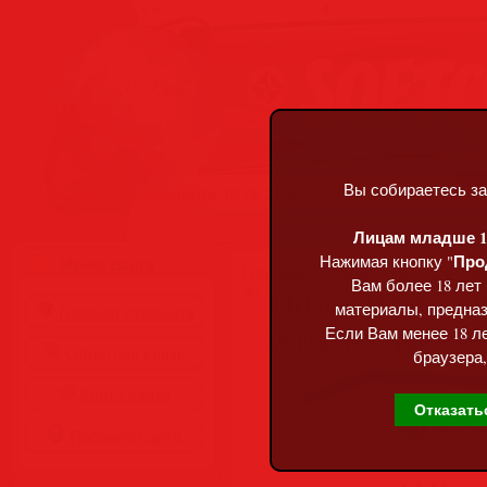
Вы собираетесь за
Суббота, 08.08.2026, 20:21
Лицам младше 18
Про
Нажимая кнопку "
Меню сайта
Главная
»
Статьи
»
Разделы сай
Вам более 18 лет
UltFone Windows Da
материалы, предназ
Главная страница
Portable [Multi/Ru
Если Вам менее 18 ле
Обратная связь
браузера,
Карта сайта
Отказать
Правила сайта