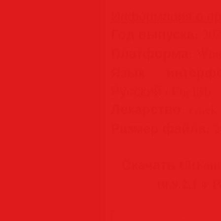
Информация о пр
Год выпуска:
202
Платформа:
Wind
Язык интерфе
Русский / English
Лекарство:
crack 
Размер файла:
2
Скачать UltFone
10.9.2.1 + 