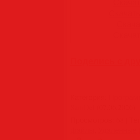
Скачать
Скачать 
Скачат
Скачать
Поделись с др
Категория
:
Програм
SamDel
(07.06.2026)
Просмотров
:
68
|
Те
файлы
,
Удаленные