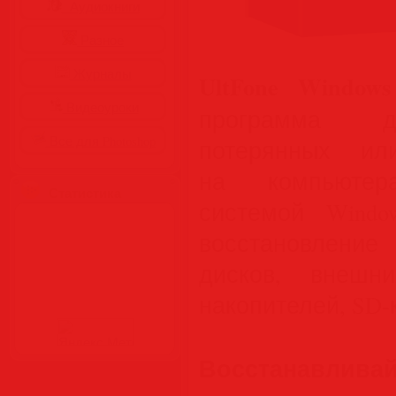
Аудиокниги
Разное
Журналы
UltFone Windows
Видеоуроки
программа д
Все для Photoshop
потерянных ил
на компьютер
Статистика
системой Windo
восстановлени
дисков, внешн
накопителей, SD-к
Восстанавлив