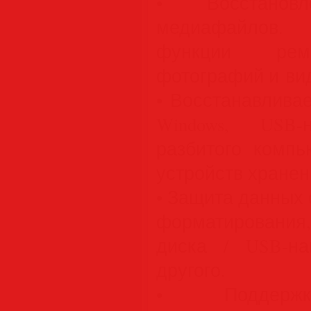
• Восстановл
медиафайлов. 
функции рем
фотографий и ви
• Восстанавлива
Windows, USB-н
разбитого компь
устройств хранен
• Защита данных 
форматирования,
диска / USB-на
другого.
• Поддержк