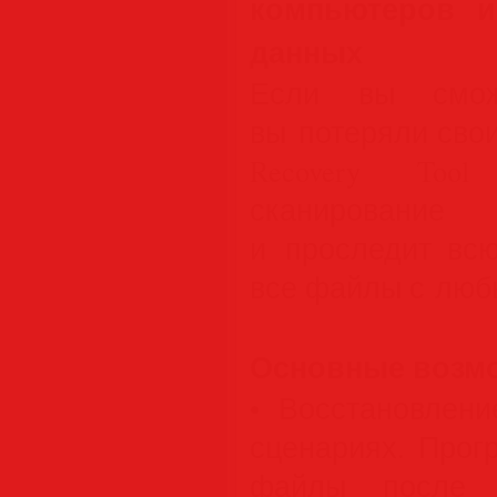
компьютеров и
данных
Если вы сможе
вы потеряли свои
Recovery Tool
сканировани
и проследит всю
все файлы с люб
Основные возм
• Восстановлен
сценариях. Прог
файлы после с