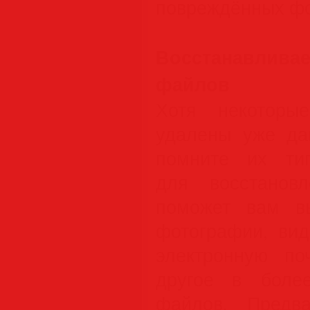
повреждённых фо
Восстанавливае
файлов
Хотя некоторы
удалены уже да
помните их тип
для восстанов
поможет вам вы
фотографии, вид
электронную по
другое в боле
файлов. Предва