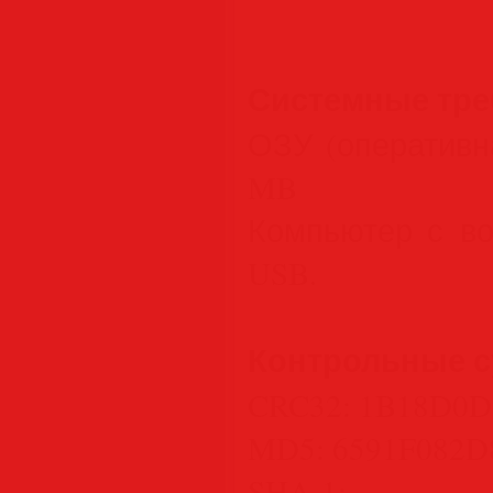
Системные тре
ОЗУ (оперативна
MB
Компьютер с во
USB.
Контрольные с
CRC32: 1B18D0D
MD5: 6591F082
SHA-1: