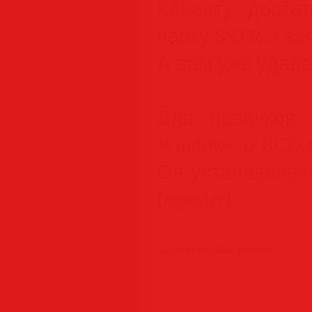
Клиенту достат
папку SSTR и за
А вам уже удале
Для новичков:
Windows, с BCD 
Он устанавлива
[/spoiler]