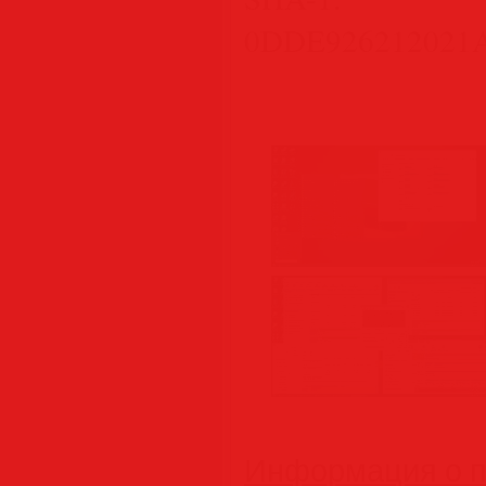
0DDE926212021
Информация о п