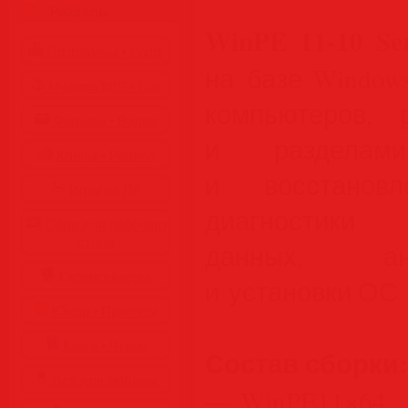
Разделы
WinPE 11-10 Ser
Программы • Coфт
на базе Window
Музыка MP3 • Flac
компьютеров,
Фильмы • Видео
и разделами
Клипы • Ролики
и восстанов
Игры на ПК
диагностики 
Обои для рабочего
стола
данных, ант
Cкринсейверы
и установки ОС 
Юмор • Приколы
Книги • Чтиво
Состав сборки:
Все для мобилы
— WinPE11×64