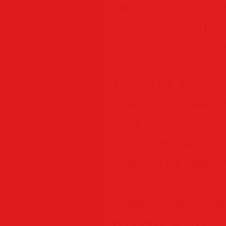
любого диск
не системного.
Запустить в пап
Boot_x64_WinPE
(запуск от имен
или
Boot_x86_WinPE
(запуск от имен
Компьютер ав
в среду WinPE.