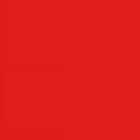
Аудиокниги
— WinPE10×64
Разное
Журналы
Видеоуроки
Все для Photoshop
Статистика