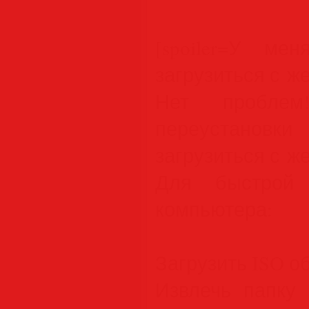
[spoiler=У м
загрузиться с ж
Нет проблем
переустановк
загрузиться с ж
Для быстрой 
компьютера:
Загрузить ISO о
Извлечь папку