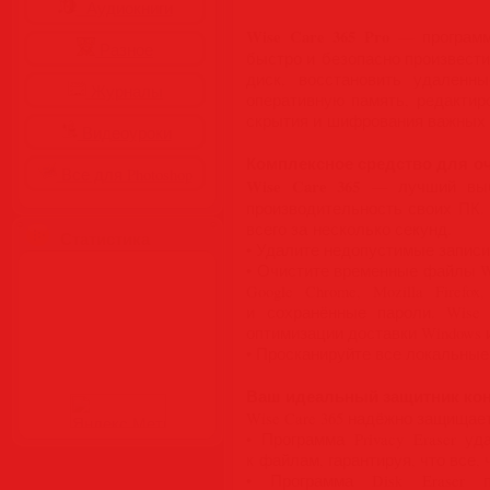
Аудиокниги
Wise Care 365 Pro
— программн
Разное
быстро и безопасно произвести
диск, восстановить удаленн
Журналы
оперативную память, редактир
скрытия и шифрования важных ф
Видеоуроки
Комплексное средство для о
Все для Photoshop
Wise Care 365
— лучший выбо
производительность своих ПК.
всего за несколько секунд.
Статистика
• Удалите недопустимые записи 
• Очистите временные файлы Win
Google Chrome, Mozilla Firef
и сохранённые пароли. Wise
оптимизации доставки Windows
• Просканируйте все локальны
Ваш идеальный защитник ко
Wise Care 365 надёжно защищае
• Программа Privacy Eraser 
к файлам, гарантируя, что все
• Программа Disk Eraser 