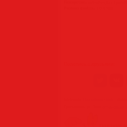
Лекарство:
activator-rjkzy | portab
Размер файла:
135.0 MB
Поделись с друзьями:
Категория
:
Программы • софт
|
Доба
Просмотров
:
28
|
Теги
:
оптимизация
,
Похожие м