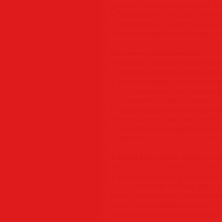
для восстановления данных, как
• Программа File Shredder безв
• Определите, каким веб—са
или заблокируйте по своему ус
Основные возможности
:
• Очистка, дефрагментация и о
• Дефрагментация и освобожден
• Защитите вашу частную жизн
• Восстановление потерянных 
• Возможность скрыть важные 
• Предотвращение несанкциони
• Авто выключение компьютера
• Освобождение памяти до пов
• Простой One Click Tune-up дл
Самый быстрый в мире инстр
Wise Care 365 использует пер
и реестра Windows, а также уп
• Со временем жёсткий диск и
обоих компонентов, обеспечи
скоростью дефрагментации.
• Многие программы незаметно 