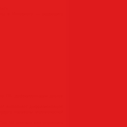
вить.
оты в Интернете — разрешите
его ПК, дефрагментации дисков
 365 выполняет дефрагментацию
будете поражены молниеносной
Care 365 поможет вам отключить