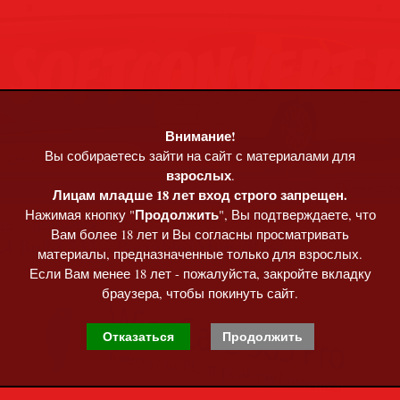
Внимание!
Вы собираетесь зайти на сайт с материалами для
, 12:03
взрослых
.
Приветст
Лицам младше 18 лет вход строго запрещен.
Продолжить
Нажимая кнопку "
", Вы подтверждаете, что
та
»
Программы • софт
Вам более 18 лет и Вы согласны просматривать
.4 Build 732 + Portable [Multi/Rus]
материалы, предназначенные только для взрослых.
Если Вам менее 18 лет - пожалуйста, закройте вкладку
браузера, чтобы покинуть сайт.
Отказаться
Продолжить