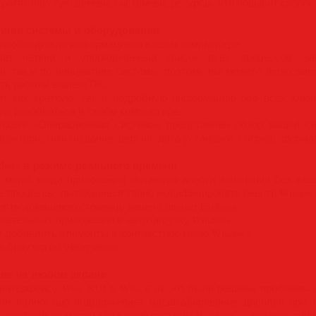
ратят впустую ценные системные ресурсы, что повысит скорост
инга системы и оборудования
сю необходимую информацию о вашем компьютере.
вляет чёткий и упорядоченный список всех процессов, 
я, так и по инициативе системы, поэтому вы можете легко за
ть работы вашего ПК.
ит как краткую, так и подробную информацию обо всех ключ
яда разобраться в своём компьютере.
ладке «Операционная система» представлен обзор вашей с
рактеристики (издание, версия, дата установки, сборка), форма
dows в режиме реального времени
меры, когда приложения пытаются внести изменения без ваш
е процессы, пытающиеся тайно модифицировать реестр Windows
ять домашнюю страницу вашего Internet Explorer.
лательных приложений в автозагрузку Windows.
 добавлять элементы в контекстное меню Windows.
 в браузер по умолчанию.
ние на любом экране
интерфейсу Wise XUI в Wise Care 365 были решены проблемы
он полностью поддерживает масштабирование дисплея при 100
к настройкам масштаба вашей системы Windows — никаких ручн