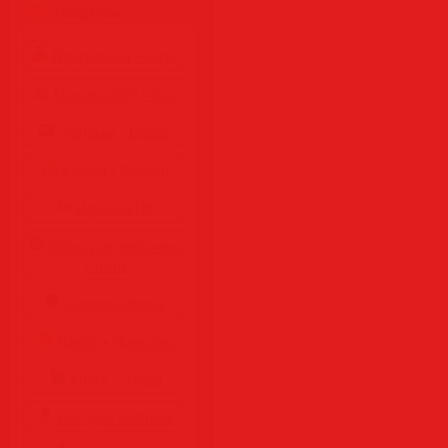
Разделы
Программы • Coфт
Музыка MP3 • Flac
Фильмы • Видео
Клипы • Ролики
Игры на ПК
Обои для рабочего
стола
Cкринсейверы
Юмор • Приколы
Книги • Чтиво
Все для мобилы