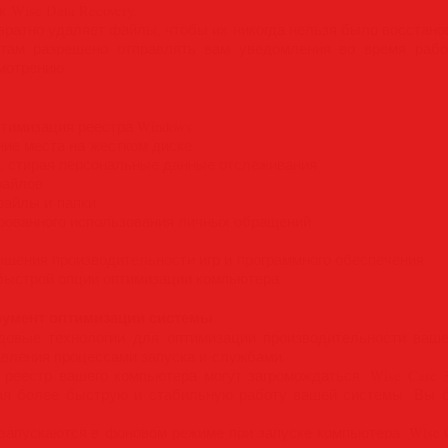
 Wise Data Recovery.
озвратно удаляет файлы, чтобы их никогда нельзя было восстано
йтам разрешено отправлять вам уведомления во время раб
мотрению.
птимизация реестра Windows
ие места на жестком диске
ь, стирая персональные данные отслеживания
файлов
файлы и папки
рованного использования личных обращений
ышения производительности игр и программного обеспечения
я быстрой опции оптимизации компьютера
умент оптимизации системы
едовые технологии для оптимизации производительности ваш
равления процессами запуска и службами.
 реестр вашего компьютера могут загромождаться. Wise Care
вая более быструю и стабильную работу вашей системы. Вы 
запускаются в фоновом режиме при запуске компьютера. Wise 