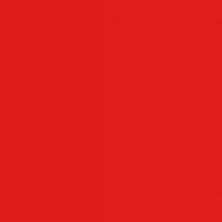
ненужные программы, которые т
Мощная утилита для монитор
• System Monitor отображает в
• Process Monitor предоста
как по инициативе пользовател
чтобы повысить бесперебойнос
• Обзор оборудования содерж
чтобы вы могли с первого взгл
• На недавно добавленной вк
продукта Windows, системные ха
Защищайте свою систему Win
Принимайте незамедлительные 
обнаружит и заблокирует любы
• Не позволит программам измен
• Заблокирует добавление неже
• Запретите новым приложениям
• Запретите вносить изменения
Кристально чистое изображе
Благодаря совершенно новому 
предыдущим версиям. Теперь 
и автоматически адаптируется 