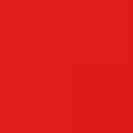
очистки компьютера. Способен
агментировать реестр и жесткий
я на запуск, оптимизировать
 Имеются дополнительные опции
ота по расписанию.
 поддерживать максимальную
ценное место на жёстком диске
ите свой реестр Windows.
ревшие, так и на базе Chromium,
ещённых страниц, файлы cookie
ды недавних действий, файлы
.
 историю просмотров и доступ
омощью таких инструментов