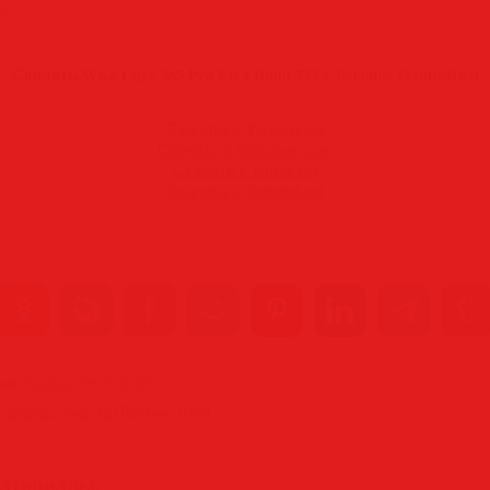
le
Скачать Wise Care 365 Pro 8.0.4 Build 732 + Portable [Multi/Rus]
Скачать с Turbobit.net
Скачать с Nitroflare.com
Скачать с Hitfile.net
Скачать с Torbobit.net
вил
:
SamDel
(09.07.2026)
системы
,
очистка
|
Рейтинг
:
0.0
/
0
атериалы: