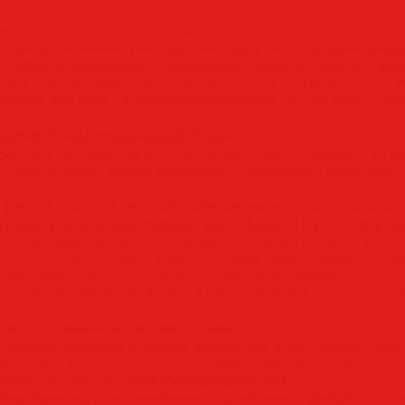
ый пакет, предназначенный для оптимизации, настройки и 
 очистку системного реестра, освободить место на диске, дефр
ые файлы, блокировать приложения путем установки парол
овать список автозагружаемых приложений и многое другое.
айлов или папок, оптимизация компьютера «в один клик» и раб
чистки ПК под управлением Windows
р для миллиардов пользователей Windows, которые хотят
 Ускорьте работу вашего медленного компьютера и освободите 
реестра Windows и легко создайте резервную копию и восстанов
dows, кэш браузера (включая Internet Explorer, Edge — как уста
ox, Opera, Safari и другие), историю загрузок, историю пос
 Care 365 также может удалять недопустимые ярлыки, сле
 и ненужные файлы, созданные другими приложениями.
е диски, чтобы очистить файлы с определёнными расширениями
нфиденциальности на компьютере
т конфиденциальность вашего компьютера от посторонних глаз.
удаляет все следы вашей компьютерной активности, включая
, что вы делаете, остаётся конфиденциальным.
предотвращает восстановление удалённых файлов с п