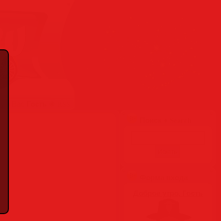
Гость
вую Вас
❋
RSS
Поиск ♦ Search
Форма входа
Доброе утро, Гость