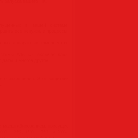
ь запуска вашего ПК.
запущенных в вашей системе,
вершить все ненужные процессы,
евых аппаратных компонентах,
истемы Windows, включая ключ
т даты и многое другое.
его разрешения. Этот защитник
.
 с масштабированием, присущие
%, 125%, 150%, 175%, и 200%,
ых настроек не требуется.