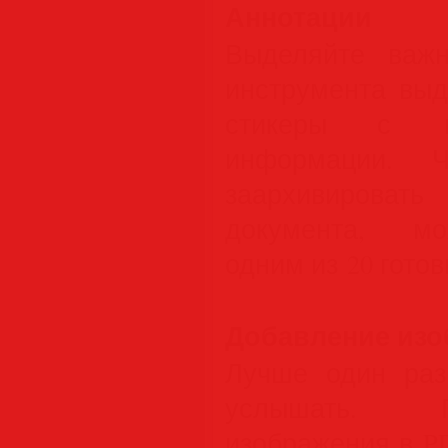
Аннотации
Выделяйте важ
инструмента выд
стикеры с це
информации. 
заархивировать
документа, мо
одним из 20 гото
Добавление изо
Лучше один раз
услышать. П
изображения в P