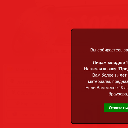
Вы собираетесь за
Понедельник, 10.08.2026, 04:48
Лицам младше 18
Про
Нажимая кнопку "
Меню сайта
Главная
»
Статьи
»
Разделы сай
Вам более 18 лет
Wondershare PDFel
материалы, предназ
Главная страница
Portable [Multi/Ru
Если Вам менее 18 ле
Обратная связь
браузера,
Карта сайта
Отказать
Правила сайта