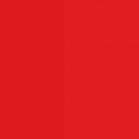
программах? Пр
прямо в Word, E
и многие другие
Защита паролем
Понятно, что 
документов
и нуждаются в д
Установите огр
копирование, ре
чтобы быть увер
если файл попаде