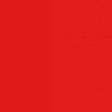
в документ, мож
для быстро
в дальнейшем.
Wondershare PDFe
нужные вам 
документа, ес
соединить неско
конечно не обо
добавлять свои 
документ мо
редактировани
Редкая фишка, н