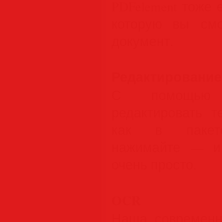
PDFelement тоже 
которую вы см
документ.
Редактирование
С помощью 
редактировать 
как в пакете
нажимайте — и 
очень просто.
OCR
Наша современн