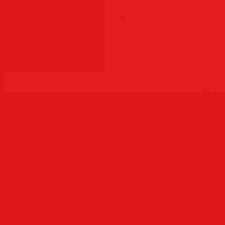
[Multi/Rus]
Yamicsoft Windows M
Yamicsoft Windows M
Yamicsoft Windows M
Copyr
Создать
б