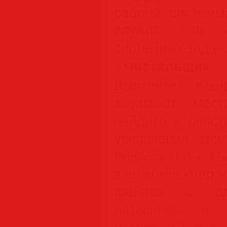
работы системы;
служит для и
системных задач.
Чистильщик
»
Выясните, как
занимают мес
найдите и очис
увеличения мес
Duplicate Files 
ваш компьютер н
файлов с оди
названием и в
Registry Cleane