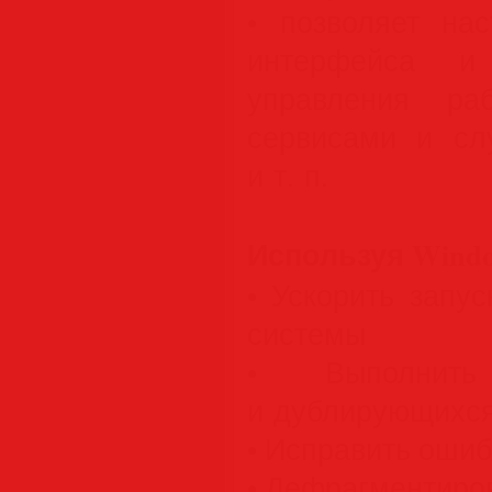
• позволяет на
интерфейса и
управления ра
сервисами и служ
и т. п.
Используя Windo
• Ускорить запу
системы
• Выполнит
и дублирующихся
• Исправить ошиб
• Дефрагментиро