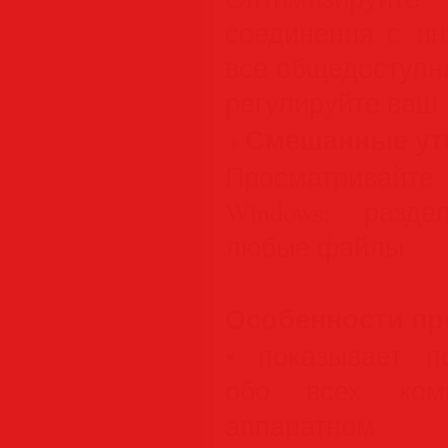
соединения с ин
все общедоступн
регулируйте ваш In
Смешанные ут
»
Просматривайт
Windows; разд
любые файлы.
Особенности п
• показывает 
обо всех комп
аппаратно