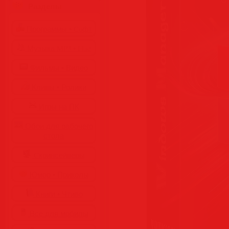
Разделы
Программы • Coфт
Музыка MP3 • Flac
Фильмы • Видео
Клипы • Ролики
Игры на ПК
Обои для рабочего
стола
Cкринсейверы
Юмор • Приколы
Книги • Чтиво
Все для мобилы