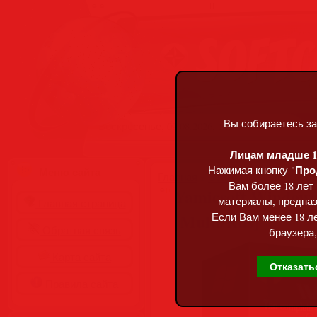
Вы собираетесь за
Воскресенье, 09.08.2026, 15:31
Лицам младше 18
Про
Нажимая кнопку "
Меню сайта
Главная
»
Статьи
»
Разделы сай
Вам более 18 лет
Yamicsoft Windows 
материалы, предназ
Главная страница
[Multi/Rus]
Если Вам менее 18 ле
Обратная связь
браузера,
Карта сайта
Отказать
Правила сайта