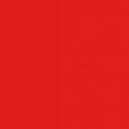
List; настройте
редактируйте ко
кликом мышки; 
стол, меню, 
и параметры о
внешний вид ваш
Защита
»
Вы можете улучш
стола, меню, б
в систему, а та
скрытых возможн
отключить си
и отчёты об 