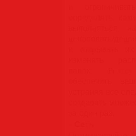
и ограничиват
определять, как
выполняться н
шифровать/д
и открывать их
изменять расп
папок; Privac
обеспечить ваш
устраняя все сл
создавать множе
за один раз.
Сеть
»
Оптимизируйт