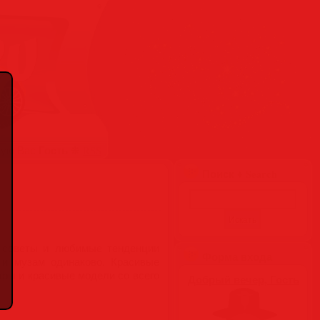
Гость
вую Вас
❋
RSS
Поиск ♦ Search
е, советы и любимые тенденции
Форма входа
 и музам одинаково. Красивые
фы и красивые модели со всего
Добрый вечер, Гость