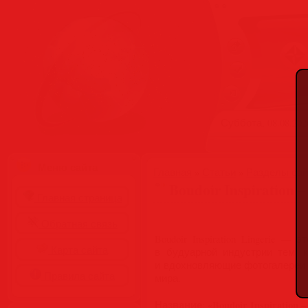
Суббота, 08.08.2026
Меню сайта
Главная
»
Статьи
»
Разделы сай
Boudoir Inspiration –
Главная страница
Обратная связь
Boudoir Inspiration Lingerie
Карта сайта
в будуарной индустрии тем, 
и вдохновляющие фотогалереи 
Правила сайта
мира.
Название
«Boudoir Inspiration –
: