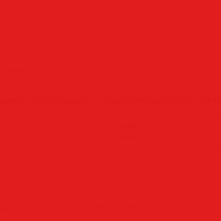
n
но-белые
качать «Boudoir Inspiration – February 2026 Lingerie Issue» (51.5 М
Turbobit
Скачать -
Katfile
Скачать -
(15.02.2026)
erie
,
Boudoir
,
inspiration
,
журнал
|
Рейтинг
:
0.0
/
0