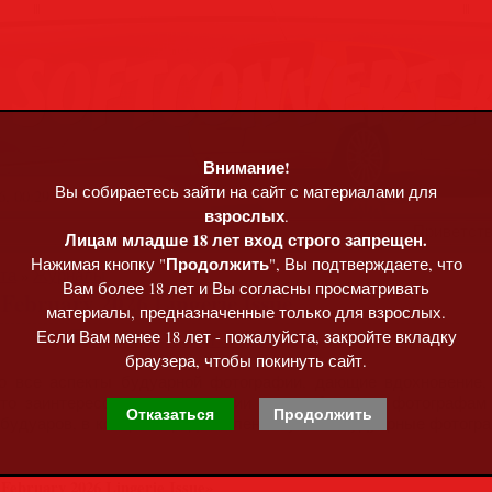
Внимание!
Вы собираетесь зайти на сайт с материалами для
, 00:29
взрослых
.
Приветст
Лицам младше 18 лет вход строго запрещен.
Продолжить
Нажимая кнопку "
", Вы подтверждаете, что
та
»
Журналы
Вам более 18 лет и Вы согласны просматривать
 February 2026 Lingerie Issue
материалы, предназначенные только для взрослых.
Если Вам менее 18 лет - пожалуйста, закройте вкладку
браузера, чтобы покинуть сайт.
 — это все аспекты будуарной фотографии, дающие вдохновени
кто заинтересован в погружении в мир будуара; фотографам
Отказаться
Продолжить
будуаров, в которых представлены лучшие будуарные фотогра
 February 2026 Lingerie Issue»