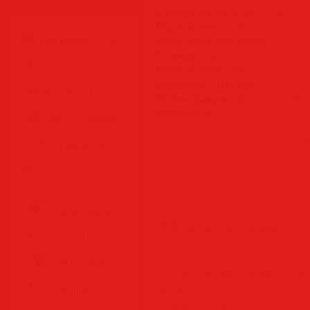
Разделы
Издательство
: Boudoir Inspiratio
Год издания
: 2026
Программы • Coфт
Жанр
: Мужской журнал
Формат
: True PDF
Музыка MP3 • Flac
Язык
: Английский
Качество
: Отличное
Фильмы • Видео
Иллюстрации
: Цветные и чёр
Страниц
: 62
Клипы • Ролики
С
Игры на ПК
Обои для рабочего
стола
Cкринсейверы
Поделись с друзьями:
Юмор • Приколы
Книги • Чтиво
Категория
:
Журналы
|
Добавил
:
Lesly
Все для мобилы
Просмотров
:
158
|
Теги
:
мужской
,
ling