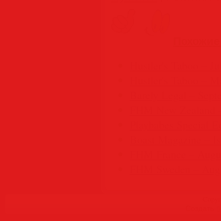
Похожие
Hustler's Taboo – J
Hustler's Taboo – M
Barely Legal – Sept
FHM New Zealand –
Playbabes Special E
Boast Magazine – Is
FHM France – Augu
FHM Sweden – Augu
Copyr
Создать
б