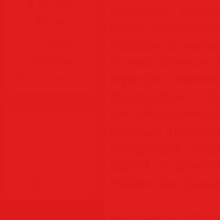
Аудиокниги
фантазии вопл
Разное
ваши коллеги-чи
одежды из латек
Журналы
от воспаленных,
Видеоуроки
горячих золоти
Все для Photoshop
фотографии б
Статистика
эксгибициони
озорные поступк
следующие мер
БДСМ и другим
темам. Мы призыв
Название
«Hus
: