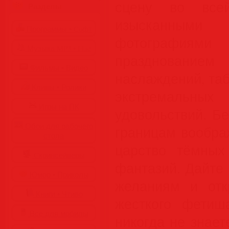
сцену во все
Разделы
изысканными 
Программы • Coфт
фотографиями
Музыка MP3 • Flac
празднован
Фильмы • Видео
наслаждений, таб
Клипы • Ролики
экстремальн
Игры на ПК
удовольствий. Б
Обои для рабочего
границам вообра
стола
царство тёмных
Cкринсейверы
фантазий. Дайте
Юмор • Приколы
желаниям и отк
Книги • Чтиво
жесткого фетиша
Все для мобилы
никогда не знае