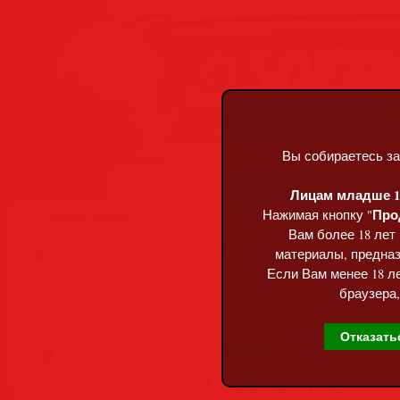
Вы собираетесь за
Суббота, 08.08.2026, 08:35
Лицам младше 18
Про
Нажимая кнопку "
Меню сайта
Главная
»
Статьи
»
Разделы сай
Вам более 18 лет
Hustler's Taboo – 
материалы, предназ
Главная страница
Если Вам менее 18 ле
Обратная связь
браузера,
Карта сайта
Отказать
Журнал «Hustl
Правила сайта
хардкорную экзо