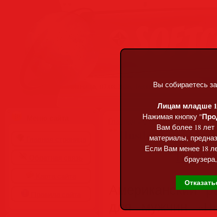
Вы собираетесь за
Пятница, 07.08.2026, 16:00
Лицам младше 18
Про
Нажимая кнопку "
Меню сайта
Главная
»
Статьи
»
Разделы сай
Вам более 18 лет
Hustler USA – June
материалы, предназ
Главная страница
Если Вам менее 18 ле
Обратная связь
браузера,
Карта сайта
Отказать
Американский р
Правила сайта
для мужчин «Hus