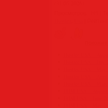
(31.05.2026)
Просмотров
:
195
|
Т
Hustler
,
Usa
|
Рейтинг
Похожие
Hustler USA – Augu
Hustler USA – July 
Hustler USA – May
Hustler USA – April
Hustler USA – Marc
FHM USA – August
FHM USA – June 2
FHM USA – May 2