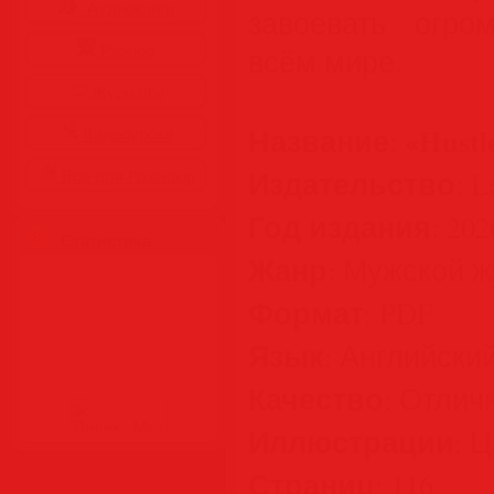
Аудиокниги
завоевать огро
Разное
всём мире.
Журналы
Название
«Hustl
:
Видеоуроки
Издательство
: L
Все для Photoshop
Год издания
: 202
Статистика
Жанр
: Мужской 
Формат
: PDF
Язык
: Английски
Качество
: Отлич
Иллюстрации
: 
Страниц
: 116