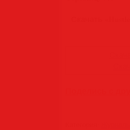
Скачать «Hustler
Скача
Скач
Поделись с др
Категория
:
Журнал