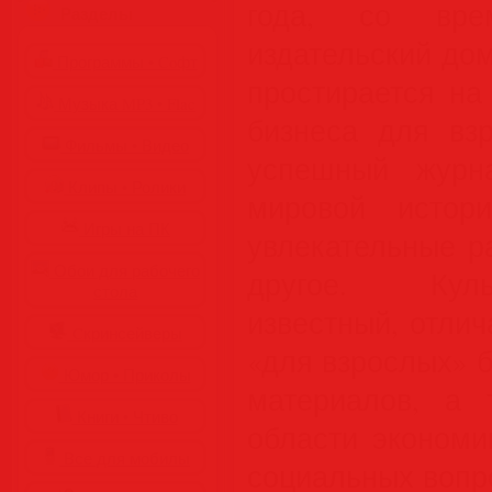
года, со вре
Разделы
издательский дом
Программы • Coфт
простирается на
Музыка MP3 • Flac
бизнеса для взр
Фильмы • Видео
успешный журн
Клипы • Ролики
мировой истор
Игры на ПК
увлекательные р
Обои для рабочего
другое. Куль
стола
известный, отлич
Cкринсейверы
«для взрослых» 
Юмор • Приколы
материалов, а 
Книги • Чтиво
области экономи
Все для мобилы
социальных вопр