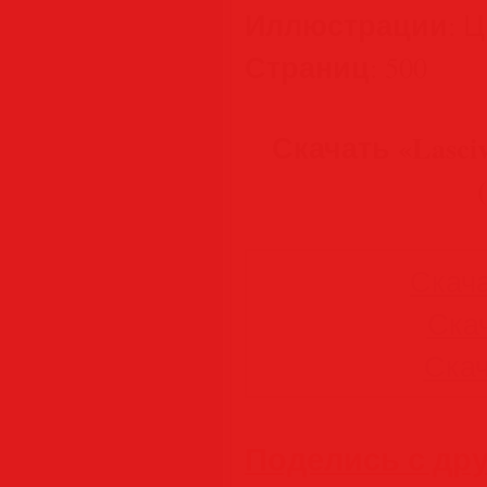
Иллюстрации
: 
Страниц
: 500
Скачать «Lasciv
Скача
Скач
Скач
Поделись с др