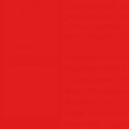
Аудиокниги
единственный ж
Разное
уникальным сод
иллюстраци
Журналы
компьютерной гр
Видеоуроки
Все для Photoshop
Название
«Lasci
:
Статистика
Издательство
: R
Год издания
: 202
Жанр
: Мужской 
Формат
: PDF
Язык
: Испанский
Качество
: Отлич