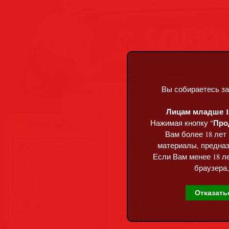
Вы собираетесь за
Пятница, 07.08.2026, 11:58
Лицам младше 18
Про
Нажимая кнопку "
Меню сайта
Главная
»
Статьи
»
Разделы сай
Вам более 18 лет
Lascivia No.137 – 
материалы, предназ
Главная страница
Если Вам менее 18 ле
Обратная связь
браузера,
Карта сайта
Отказать
Lascivia — это
Правила сайта
журнал для м