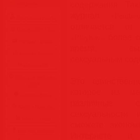
содержания. Так
Разделы
журнал «Pentho
Программы • Coфт
отличается от
Музыка MP3 • Flac
«Playboy» более 
Фильмы • Видео
время, высок
Клипы • Ролики
сексуальным сод
Игры на ПК
Обои для рабочего
Это единственн
стола
которое из м
Cкринсейверы
различные с
Юмор • Приколы
сексуальности 
Книги • Чтиво
сможете эконом
Все для мобилы
Интернете и