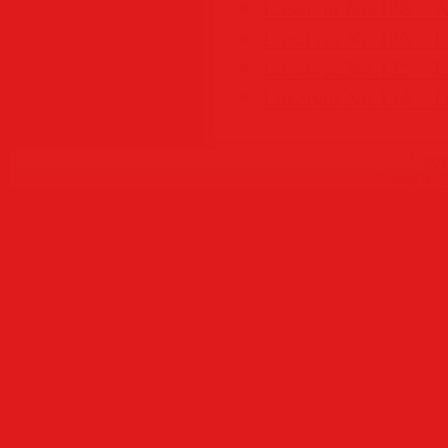
Lascivia No.138 – A
Lascivia No.136 – F
Lascivia No.135 – 
Lascivia No.134 – 
Copyr
Создать
б