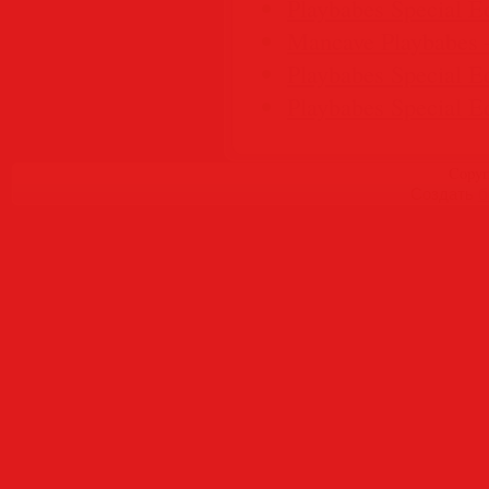
Playbabes Special E
Mancave Playbabes 
Playbabes Special E
Playbabes Special Ed
Copyr
Создать
б