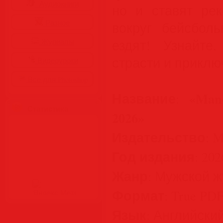
Аудиокниги
но и ставят рек
Разное
вокруг бейсбол
ездят! Узнайте
Журналы
страсти и приклю
Видеоуроки
Все для Photoshop
Название
«Manc
:
Статистика
2026»
Издательство
: 
Год издания
: 202
Жанр
: Мужской 
Формат
: True PD
Язык
: Английски