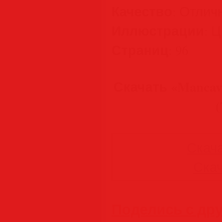
Качество
: Отлич
Иллюстрации
: 
Страниц
: 96
Скачать «Mancave 
(
Скача
Скач
Поделись с др