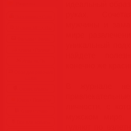
идеальный образ
Разделы
руках. Сочет
Программы • Coфт
мужчины и зама
Музыка MP3 • Flac
мире развлечений
Фильмы • Видео
уникальный подх
Клипы • Ролики
найдете полез
Игры на ПК
конечно же краси
Обои для рабочего
стола
В журнале не
Cкринсейверы
привлекательные
Юмор • Приколы
личности, с кот
Книги • Чтиво
мужском мире. 
Все для мобилы
гуляют по взлет