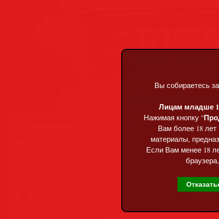
Вы собираетесь за
Понедельник, 10.08.2026, 07:12
Лицам младше 18
Про
Нажимая кнопку "
Меню сайта
Главная
»
Статьи
»
Разделы сай
Вам более 18 лет
Mancave Elite – Ju
материалы, предназ
Главная страница
Если Вам менее 18 ле
Обратная связь
браузера,
Карта сайта
Отказать
С миссией, ч
Правила сайта
гламура, «Man