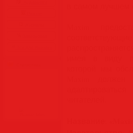
Аудиокниги
в самом лучшем 
Разное
Maxim предост
Журналы
соответствующи
Видеоуроки
распространяетс
Все для Photoshop
имея в виду по
Статистика
которой мы обс
Maxim должен 
адаптироваться
читателей.
Название
«Maxim
:
Издательство
: A