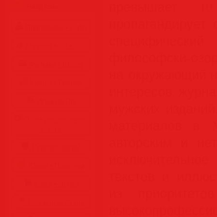
превышает 10
Разделы
пропагандирует
Программы • Coфт
специфическ
Музыка MP3 • Flac
философски
Фильмы • Видео
на окружающий н
Клипы • Ролики
интересов журн
Игры на ПК
мужских изданий
Обои для рабочего
материалов в M
стола
авторским и не
Cкринсейверы
исключительно
Юмор • Приколы
текстов и иллюс
Книги • Чтиво
из приоритето
Все для мобилы
высокопрофес