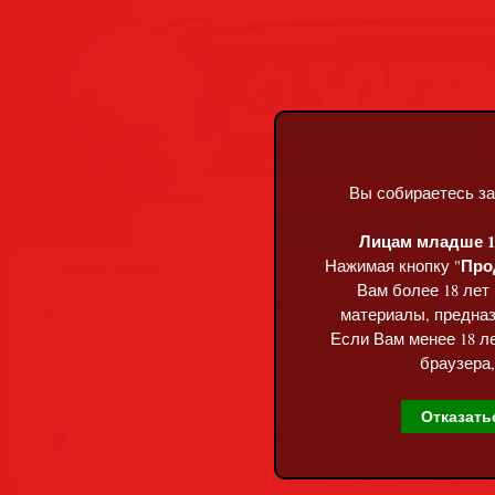
Вы собираетесь за
Суббота, 08.08.2026, 16:41
Лицам младше 18
Про
Нажимая кнопку "
Меню сайта
Главная
»
Статьи
»
Разделы сай
Вам более 18 лет
Maxim USA – Sprin
материалы, предназ
Главная страница
Если Вам менее 18 ле
Обратная связь
браузера,
Карта сайта
Отказать
Журнал Maxim и
Правила сайта
мира, а общее