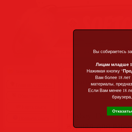
Вы собираетесь за
Пятница, 07.08.2026, 14:54
Лицам младше 18
Про
Нажимая кнопку "
Меню сайта
Главная
»
Статьи
»
Разделы сай
Вам более 18 лет
Playboy Denmark –
материалы, предназ
Главная страница
Если Вам менее 18 ле
Обратная связь
браузера,
Карта сайта
Отказать
Playboy Denmark
Правила сайта
журнал для взро