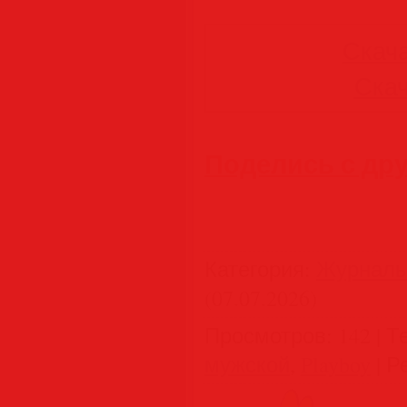
Скача
Скач
Поделись с др
Категория
:
Журнал
(07.07.2026)
Просмотров
:
142
|
Т
мужской
,
Playboy
|
Р