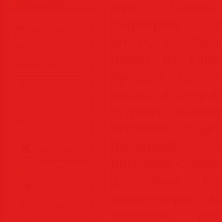
году в Чикаго
Разделы
Хефнером. Ж
Программы • Coфт
до Playboy Enter
Музыка MP3 • Flac
одним из самы
Фильмы • Видео
брендов. Кроме
Клипы • Ролики
издаются специа
Игры на ПК
Журнал выходи
Обои для рабочего
основное соде
стола
фотография. О
Cкринсейверы
интервью с изв
Юмор • Приколы
деятелями, та
Книги • Чтиво
архитекторы, эк
Все для мобилы
водители, реж