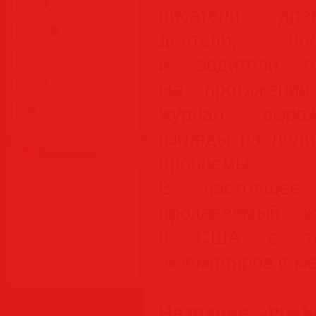
Аудиокниги
писатели, дра
Разное
деятели, пол
и водители го
Журналы
На протяжении
Видеоуроки
журнал выраж
Все для Photoshop
взгляды на поли
Статистика
проблемы.
В настоящее
продаваемый ж
в США с ти
экземпляров в ме
Название
«Playb
: