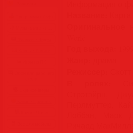
Информация о ф
Разделы
Название:
Карта
Программы • Coфт
Оригинальное 
Музыка MP3 • Flac
World
Фильмы • Видео
Год выхода:
199
Клипы • Ролики
Жанр:
драма
Игры на ПК
Режиссер:
Скотт
Обои для рабочего
стола
В ролях:
Сиг
Cкринсейверы
Стрэтэйрн, Дж
Юмор • Приколы
Перлмуттер, Кай
Книги • Чтиво
Лоббан, Марк Д
Ричард МакМилла
Все для мобилы