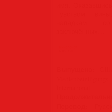
имя. Оказавшись
чувством вины
нападкам с
заключённых…
Выпущено:
США
Medienbeteiligungs
International
Продолжительн
Перевод:
Русс