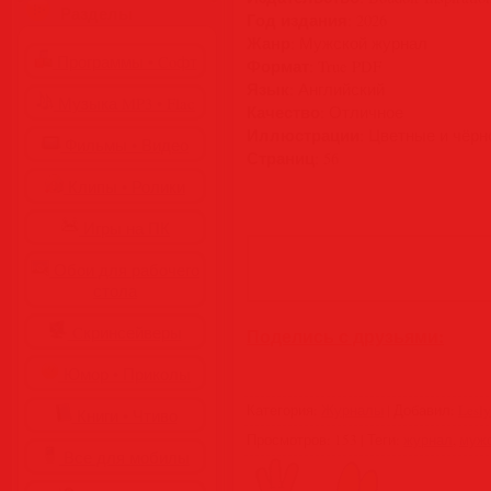
Разделы
Год издания
: 2026
Жанр
: Мужской журнал
Программы • Coфт
Формат
: True PDF
Язык
: Английский
Музыка MP3 • Flac
Качество
: Отличное
Иллюстрации
: Цветные и чёр
Фильмы • Видео
Страниц
: 56
Клипы • Ролики
Игры на ПК
Обои для рабочего
стола
Cкринсейверы
Поделись с друзьями:
Юмор • Приколы
Категория
:
Журналы
|
Добавил
:
Lesly
Книги • Чтиво
Просмотров
:
153
|
Теги
:
журнал
,
муж
Все для мобилы