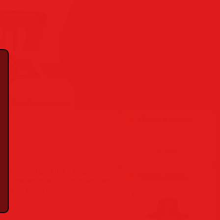
Гость
вую Вас
❋
RSS
Поиск ♦ Search
 любимые тенденции в будуарной
Форма входа
ово. Красивые и вдохновляющие
ли со всего мира.
Доброй ночи, Гость