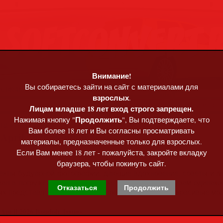
Внимание!
Вы собираетесь зайти на сайт с материалами для
, 08:48
взрослых
.
Приветст
Лицам младше 18 лет вход строго запрещен.
Продолжить
Нажимая кнопку "
", Вы подтверждаете, что
та
»
Журналы
Вам более 18 лет и Вы согласны просматривать
 April 2026 Boudoir Issue
материалы, предназначенные только для взрослых.
Если Вам менее 18 лет - пожалуйста, закройте вкладку
браузера, чтобы покинуть сайт.
 аспекты будуарной фотографии, дающие вдохновение, советы и
ован в погружении в мир будуара; фотографам и музам одинак
Отказаться
Продолжить
рых представлены лучшие будуарные фотографы и красивые моде
 April 2026 Boudoir Issue»
n