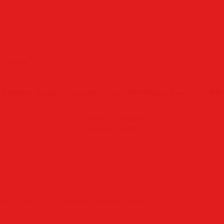
но-белые
Скачать «Boudoir Inspiration – April 2026 Boudoir Issue» (37.4 Мб)
Turbobit
Скачать -
Katfile
Скачать -
(16.04.2026)
ской
,
будуар
,
модели
,
Boudoir
,
inspiration
|
Рейтинг
:
0.0
/
0