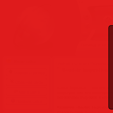
Пятница, 07.08.2026
Меню сайта
Главная
»
Статьи
»
Разделы сай
Boudoir Inspiration –
Главная страница
Обратная связь
Boudoir Inspiration — это все
Карта сайта
индустрии тем, кто заинтерес
фотогалереи будуаров, в кото
Правила сайта
Название
«Boudoir Inspiration –
:
Издательство
: Boudoir Inspiratio