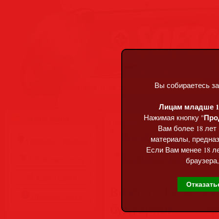
Вы собираетесь за
Пятница, 07.08.2026, 12:23
Лицам младше 18
Про
Нажимая кнопку "
Меню сайта
Главная
»
Статьи
»
Разделы сай
Вам более 18 лет
Boudoir Inspiratio
материалы, предназ
Главная страница
Если Вам менее 18 ле
Обратная связь
браузера,
Карта сайта
Отказать
Boudoir Inspira
Правила сайта
будуарной ф