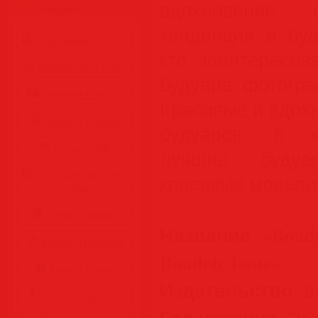
вдохновение,
Разделы
тенденции в буд
Программы • Coфт
кто заинтересов
Музыка MP3 • Flac
будуара; фотогр
Фильмы • Видео
Красивые и вдох
Клипы • Ролики
будуаров, в к
Игры на ПК
лучшие буду
Обои для рабочего
красивые модели 
стола
Cкринсейверы
Название
«Boudo
:
Юмор • Приколы
Boudoir Issue»
Книги • Чтиво
Издательство
: B
Все для мобилы
Год издания
: 202