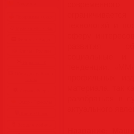
современного
Разделы
ограничиваетс
Программы • Coфт
технологий и по
Музыка MP3 • Flac
сферу интересо
Фильмы • Видео
развития об
Клипы • Ролики
социальные и 
Игры на ПК
тенденции. «ММ»
Обои для рабочего
профильных изд
стола
материала, так к
Cкринсейверы
разобраться в с
Юмор • Приколы
актуального явле
Книги • Чтиво
Все для мобилы
Название
Маши
: