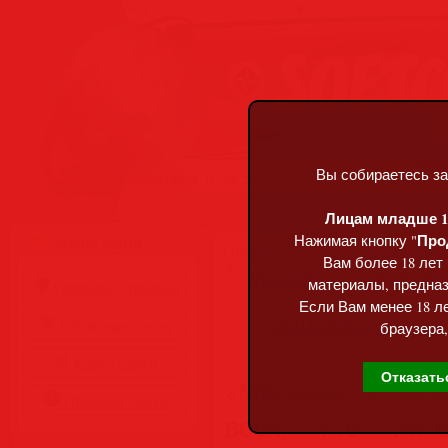
Вы собираетесь за
Пятница, 07.08.2026, 01:54
Лицам младше 18
Про
Нажимая кнопку "
Меню сайта
Главная
»
Статьи
»
Разделы сай
Вам более 18 лет
Машины и механи
материалы, предназ
Главная страница
Если Вам менее 18 ле
Обратная связь
браузера,
Карта сайта
Отказать
«Машины и мех
Правила сайта
всех, кто инте